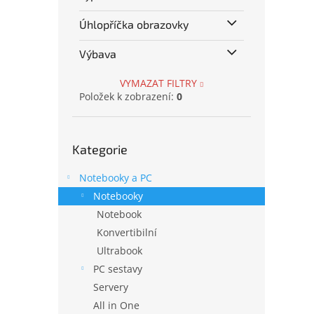
Úhlopříčka obrazovky
Výbava
VYMAZAT FILTRY
Položek k zobrazení:
0
Přeskočit
Kategorie
kategorie
Notebooky a PC
Notebooky
Notebook
Konvertibilní
Ultrabook
PC sestavy
Servery
All in One