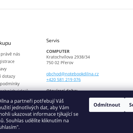
Servis
ákupu
COMPUTER
t právě nás
Kratochvílova 2938/34
istrace
750 02 Přerov
avy
obchod@notebookdilna.cz
í dotazy
+420 581 219 076
 podmínky
Otevírací doba:
sobních údajů
Pondělí - Pátek: 9.00 - 17.00
í řád
lna a partneři potřebují Váš
Odmítnout
S
třediska
yužití jednotlivých dat, aby Vám
fikáty
ohli ukazovat informace týkající se
ů. Souhlas udělíte kliknutím na
uhlasím".