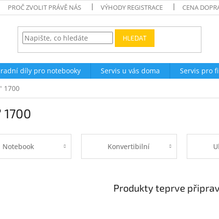
PROČ ZVOLIT PRÁVĚ NÁS
VÝHODY REGISTRACE
CENA DOPR
HLEDAT
radní díly pro notebooky
Servis u vás doma
Servis pro f
" 1700
" 1700
Notebook
Konvertibilní
U
Produkty teprve připra