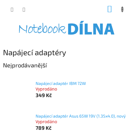
Přejít
NÁKUP
na
obsah
KOŠÍK
Napájecí adaptéry
Nejprodávanější
Napájecí adaptér IBM 72W
Vyprodáno
349 Kč
Napájecí adaptér Asus 65W 19V (1.35x4.0), nový
Vyprodáno
789 Kč