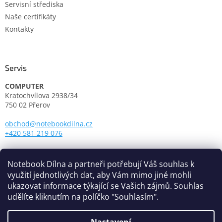
Servisní střediska
Naše certifikáty
Kontakty
Servis
COMPUTER
Kratochvílova 2938/34
750 02 Přerov
obchod@notebookdilna.cz
+420 581 219 076
Otevírací doba:
Pondělí - Pátek: 9.00 - 17.00
Notebook Dílna a partneři potřebují Váš souhlas k
využití jednotlivých dat, aby Vám mimo jiné mohli
ukazovat informace týkající se Vašich zájmů. Souhlas
udělíte kliknutím na políčko "Souhlasím".