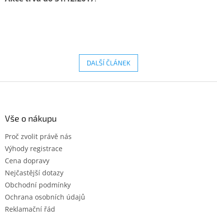
DALŠÍ ČLÁNEK
Z
á
p
a
Vše o nákupu
t
Proč zvolit právě nás
í
Výhody registrace
Cena dopravy
Nejčastější dotazy
Obchodní podmínky
Ochrana osobních údajů
Reklamační řád