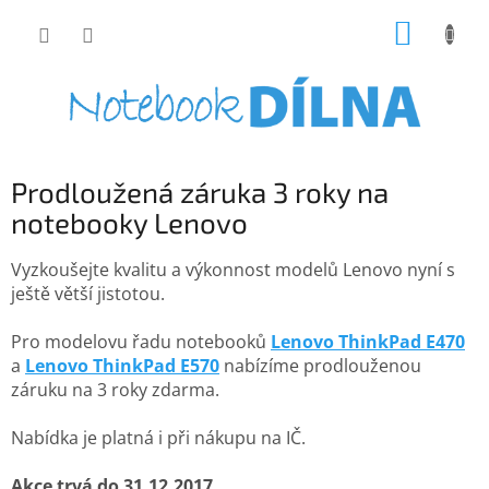
Přejít
NÁKUP
na
obsah
KOŠÍK
Prodloužená záruka 3 roky na
notebooky Lenovo
Vyzkoušejte kvalitu a výkonnost modelů Lenovo nyní s
ještě větší jistotou.
Pro modelovu řadu notebooků
Lenovo ThinkPad E470
a
Lenovo ThinkPad E570
nabízíme prodlouženou
záruku na 3 roky zdarma.
Nabídka je platná i při nákupu na IČ.
Akce trvá do 31.12.2017
.