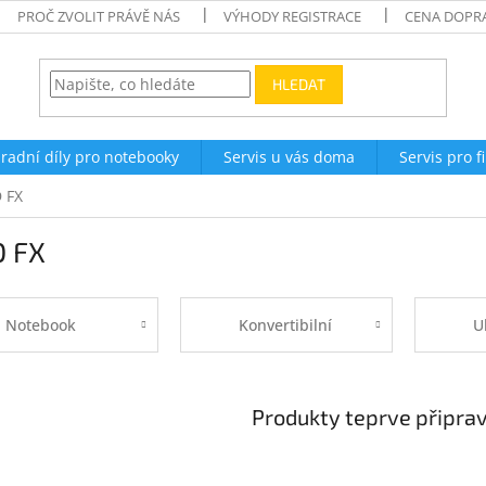
PROČ ZVOLIT PRÁVĚ NÁS
VÝHODY REGISTRACE
CENA DOPR
HLEDAT
radní díly pro notebooky
Servis u vás doma
Servis pro f
 FX
 FX
Notebook
Konvertibilní
U
Produkty teprve připra