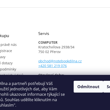
Servis
ákupu
COMPUTER
t právě nás
Kratochvílova 2938/34
istrace
750 02 Přerov
avy
obchod@notebookdilna.cz
í dotazy
+420 581 219 076
 podmínky
Otevírací doba:
sobních údajů
Pondělí - Pátek: 9.00 - 17.00
í řád
lna a partneři potřebují Váš
Odmítnout
S
třediska
yužití jednotlivých dat, aby Vám
fikáty
ohli ukazovat informace týkající se
ů. Souhlas udělíte kliknutím na
uhlasím".