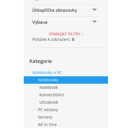
Úhlopříčka obrazovky
Výbava
VYMAZAT FILTRY
Položek k zobrazení:
0
Přeskočit
Kategorie
kategorie
Notebooky a PC
Notebooky
Notebook
Konvertibilní
Ultrabook
PC sestavy
Servery
All in One