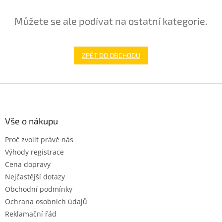
Můžete se ale podívat na ostatní kategorie.
ZPĚT DO OBCHODU
Z
á
p
a
Vše o nákupu
t
Proč zvolit právě nás
í
Výhody registrace
Cena dopravy
Nejčastější dotazy
Obchodní podmínky
Ochrana osobních údajů
Reklamační řád