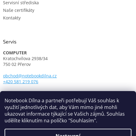
Servisní střediska
Naše certifikáty
Kontakty
Servis
COMPUTER
Kratochvílova 2938/34
750 02 Přerov
obchod@notebookdilna.cz
+420 581 219 076
Otevírací doba:
Pondělí - Pátek: 9.00 - 17.00
Notebook Dílna a partneři potřebují Váš souhlas k
využití jednotlivých dat, aby Vám mimo jiné mohli
ukazovat informace týkající se Vašich zájmů. Souhlas
udělíte kliknutím na políčko "Souhlasím".