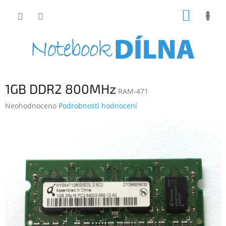
Přejít
NÁKUP
na
obsah
KOŠÍK
1GB DDR2 800MHz
RAM-471
Průměrné
Neohodnoceno
Podrobnosti hodnocení
hodnocení
produktu
je
0,0
z
5
hvězdiček.