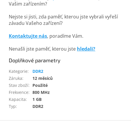
Vašim zařízením?
Nejste si jisti, zda paměť, kterou jste vybrali vyřeší
závadu Vašeho zařízení?
Kontaktujte nás
, poradíme Vám.
Nenašli jste paměť, kterou jste
hledali?
Doplňkové parametry
Kategorie
:
DDR2
Záruka
:
12 měsíců
Stav zboží
:
Použité
Frekvence
:
800 MHz
Kapacita
:
1 GB
Typ
:
DDR2
Z
á