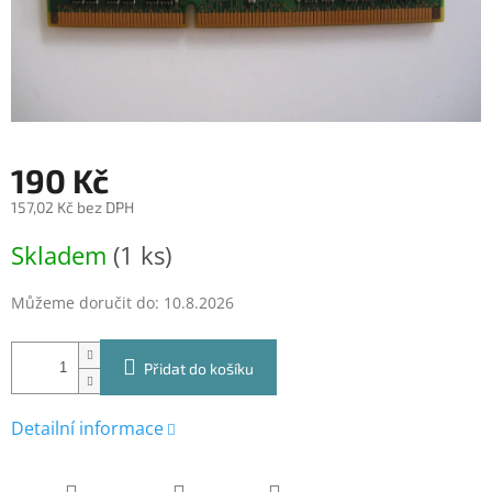
190 Kč
157,02 Kč bez DPH
Měrná
Skladem
(1 ks)
cena:
Můžeme doručit do:
10.8.2026
Přidat do košíku
Detailní informace