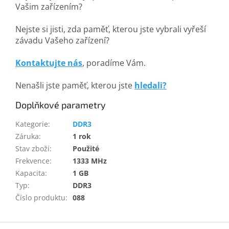
Vašim zařízením?
Nejste si jisti, zda paměť, kterou jste vybrali vyřeší
závadu Vašeho zařízení?
Kontaktujte nás
, poradíme Vám.
Nenašli jste paměť, kterou jste
hledali?
Doplňkové parametry
Kategorie
:
DDR3
Záruka
:
1 rok
Stav zboží
:
Použité
Frekvence
:
1333 MHz
Kapacita
:
1 GB
Typ
:
DDR3
Číslo produktu
:
088
Z