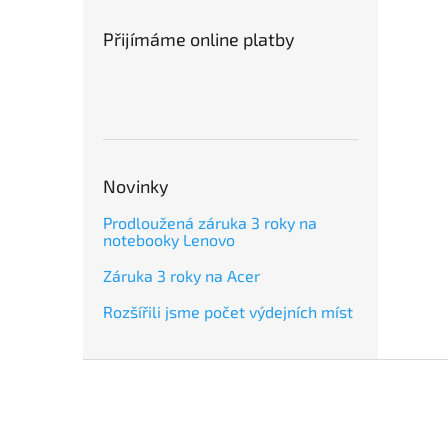
Přijímáme online platby
Novinky
Prodloužená záruka 3 roky na
notebooky Lenovo
Záruka 3 roky na Acer
Rozšířili jsme počet výdejních míst
Z
á
p
a