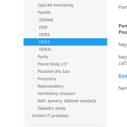
Optické mechaniky
Pam
Paměti
SDRAM
Pam
DDR
Pou
DDR2
DDR3
Nejs
DDR3L
Nejs
Panty
zaří
Pevné disky 2.5"
Plastové díly šasí
Kon
Procesory
Reproduktory
Nen
Ventilátory chlazení
WiFi, kamery, dálkové ovladače
Základní desky
Ostatní IT produkty