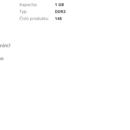
Kapacita
:
1 GB
Typ
:
DDR3
Číslo produktu
:
148
ením?
ho