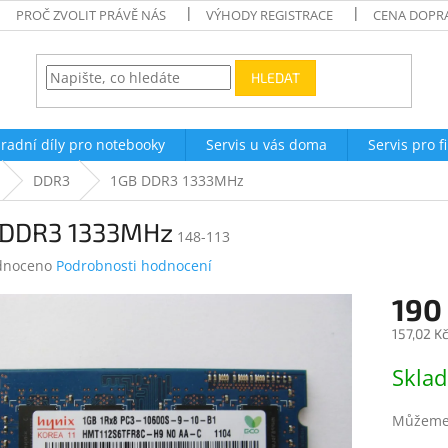
PROČ ZVOLIT PRÁVĚ NÁS
VÝHODY REGISTRACE
CENA DOPR
HLEDAT
radní díly pro notebooky
Servis u vás doma
Servis pro f
DDR3
1GB DDR3 1333MHz
 DDR3 1333MHz
148-113
né
dnoceno
Podrobnosti hodnocení
ení
190
tu
157,02 K
Měrná
Skla
cena:
ek.
Můžeme 