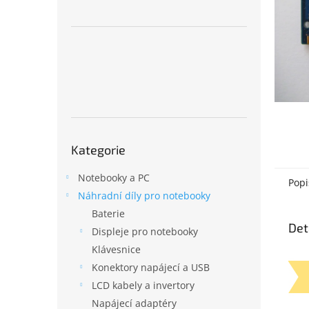
n
e
l
Přeskočit
Kategorie
kategorie
Notebooky a PC
Popi
Náhradní díly pro notebooky
Baterie
Det
Displeje pro notebooky
Klávesnice
Konektory napájecí a USB
LCD kabely a invertory
Napájecí adaptéry