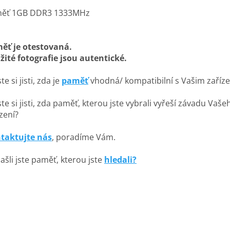
ěť 1GB DDR3 1333MHz
ěť je otestovaná.
žité fotografie jsou autentické.
te si jisti, zda je
paměť
vhodná/ kompatibilní s Vašim zaříz
te si jisti, zda paměť, kterou jste vybrali vyřeší závadu Vaše
zení?
taktujte nás
, poradíme Vám.
ašli jste paměť, kterou jste
hledali?