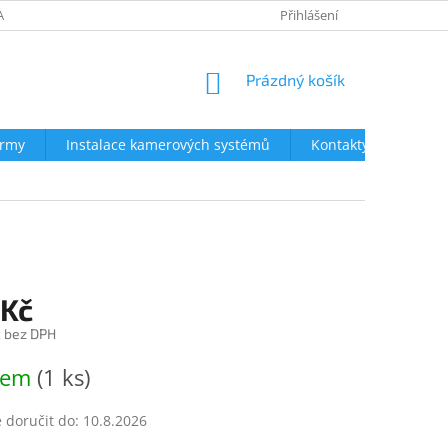
AVY
NEJČASTĚJŠÍ DOTAZY
OBCHODNÍ PODMÍNKY
Přihlášení
OCHRA
NÁKUPNÍ
Prázdný košík
KOŠÍK
irmy
Instalace kamerových systémů
Kontakty
 Kč
č bez DPH
dem
(1 ks)
doručit do:
10.8.2026