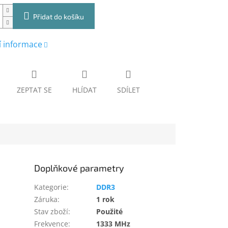
Přidat do košíku
í informace
ZEPTAT SE
HLÍDAT
SDÍLET
Doplňkové parametry
Kategorie
:
DDR3
Záruka
:
1 rok
Stav zboží
:
Použité
Frekvence
:
1333 MHz