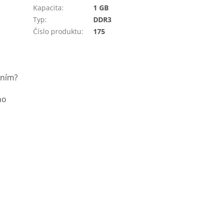
Kapacita
:
1 GB
Typ
:
DDR3
Číslo produktu
:
175
ením?
ho