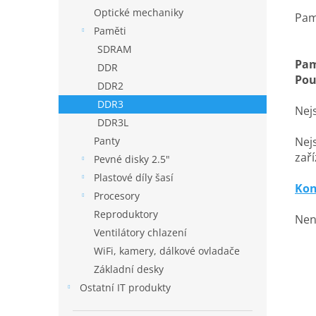
Optické mechaniky
Pam
Paměti
SDRAM
Pam
DDR
Pou
DDR2
DDR3
Nejs
DDR3L
Nejs
Panty
zaří
Pevné disky 2.5"
Plastové díly šasí
Kon
Procesory
Reproduktory
Nen
Ventilátory chlazení
WiFi, kamery, dálkové ovladače
Základní desky
Ostatní IT produkty