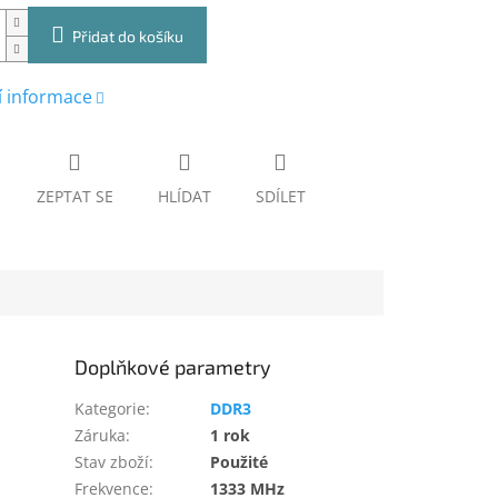
Přidat do košíku
í informace
ZEPTAT SE
HLÍDAT
SDÍLET
Doplňkové parametry
Kategorie
:
DDR3
Záruka
:
1 rok
Stav zboží
:
Použité
Frekvence
:
1333 MHz