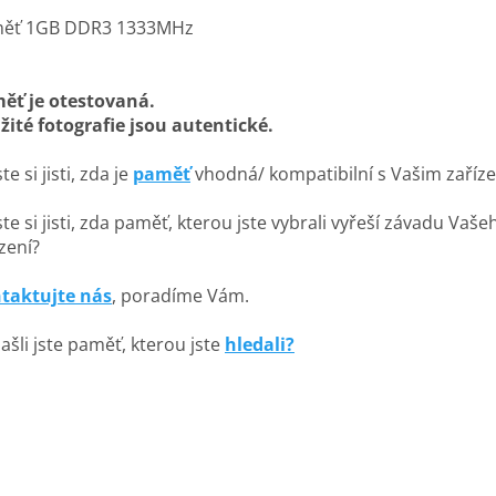
ěť 1GB DDR3 1333MHz
ěť je otestovaná.
žité fotografie jsou autentické.
te si jisti, zda je
paměť
vhodná/ kompatibilní s Vašim zaříz
te si jisti, zda paměť, kterou jste vybrali vyřeší závadu Vaše
zení?
taktujte nás
, poradíme Vám.
ašli jste paměť, kterou jste
hledali?