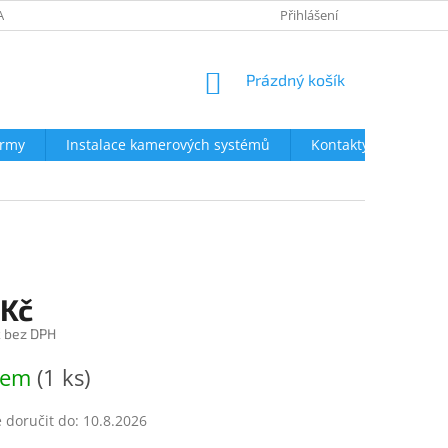
AVY
NEJČASTĚJŠÍ DOTAZY
OBCHODNÍ PODMÍNKY
Přihlášení
OCHRA
NÁKUPNÍ
Prázdný košík
KOŠÍK
irmy
Instalace kamerových systémů
Kontakty
 Kč
č bez DPH
dem
(1 ks)
doručit do:
10.8.2026