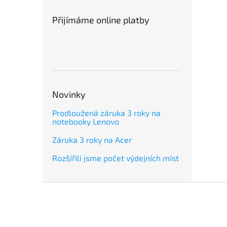
Přijímáme online platby
Novinky
Prodloužená záruka 3 roky na
notebooky Lenovo
Záruka 3 roky na Acer
Rozšířili jsme počet výdejních míst
Z
á
p
a