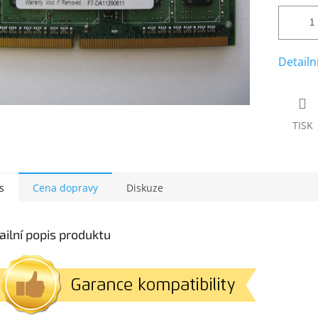
Detailn
TISK
s
Cena dopravy
Diskuze
ailní popis produktu