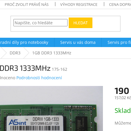
PROČ ZVOLIT PRÁVĚ NÁS
VÝHODY REGISTRACE
CENA DOPR
HLEDAT
radní díly pro notebooky
Servis u vás doma
Servis pro f
DDR3
1GB DDR3 1333MHz
 DDR3 1333MHz
175-162
né
dnoceno
Podrobnosti hodnocení
ení
190
tu
157,02 K
Měrná
Skla
cena:
ek.
Můžeme 