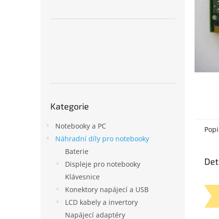
n
e
l
Přeskočit
Kategorie
kategorie
Notebooky a PC
Popi
Náhradní díly pro notebooky
Baterie
Det
Displeje pro notebooky
Klávesnice
Konektory napájecí a USB
LCD kabely a invertory
Napájecí adaptéry