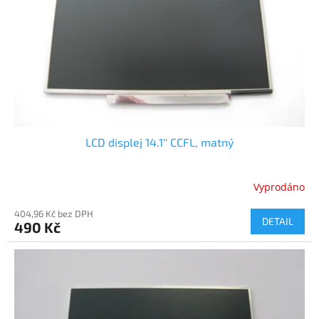
LCD displej 14.1'' CCFL, matný
Vyprodáno
404,96 Kč bez DPH
DETAIL
490 Kč