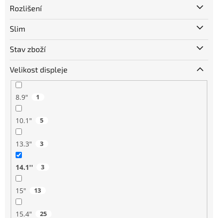
Rozlišení
Slim
Stav zboží
Velikost displeje
8.9"
1
10.1"
5
13.3"
3
14.1''
3
15"
13
15.4"
25