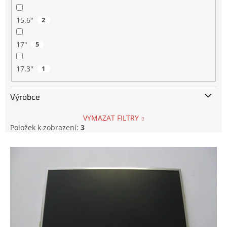
15.6"
2
17"
5
17.3''
1
Výrobce
VYMAZAT FILTRY
Položek k zobrazení:
3
V
ý
p
i
s
p
r
o