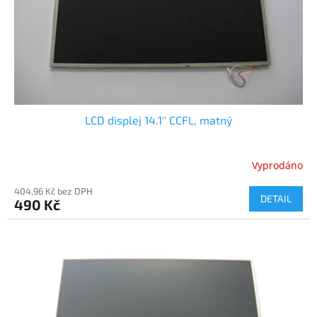
d
u
k
t
ů
LCD displej 14.1'' CCFL, matný
Vyprodáno
404,96 Kč bez DPH
DETAIL
490 Kč