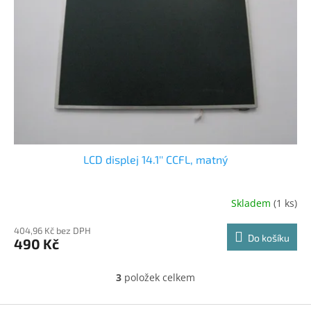
LCD displej 14.1'' CCFL, matný
Skladem
(1 ks)
404,96 Kč bez DPH
Do košíku
490 Kč
3
položek celkem
O
v
l
Z