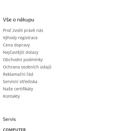
á
á
d
p
a
a
Vše o nákupu
c
t
í
Proč zvolit právě nás
í
p
Výhody registrace
r
v
Cena dopravy
k
Nejčastější dotazy
y
Obchodní podmínky
v
ý
Ochrana osobních údajů
p
Reklamační řád
i
Servisní střediska
s
u
Naše certifikáty
Kontakty
Servis
COMPUTER