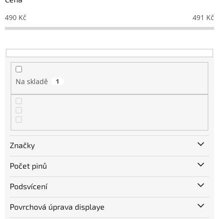
o
d
490
Kč
491
Kč
u
k
t
ů
Na skladě
1
Značky
Počet pinů
Podsvícení
Povrchová úprava displaye