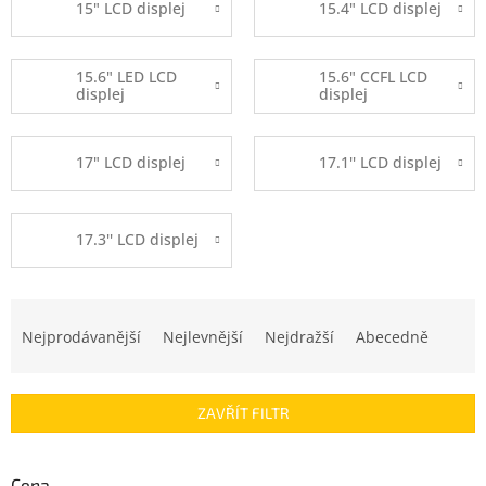
15" LCD displej
15.4" LCD displej
15.6" LED LCD
15.6" CCFL LCD
displej
displej
17" LCD displej
17.1'' LCD displej
17.3'' LCD displej
Ř
a
Nejprodávanější
Nejlevnější
Nejdražší
Abecedně
z
e
n
ZAVŘÍT FILTR
í
p
r
Cena