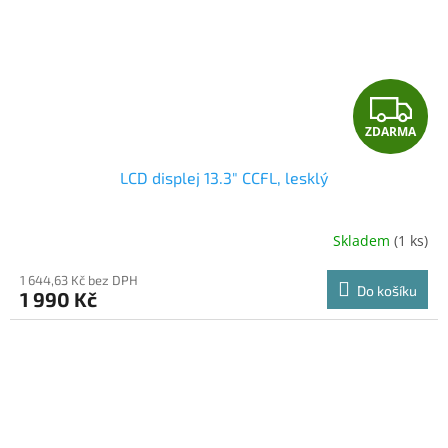
Z
ZDARMA
D
LCD displej 13.3" CCFL, lesklý
A
R
Skladem
(1 ks)
M
1 644,63 Kč bez DPH
Do košíku
1 990 Kč
A