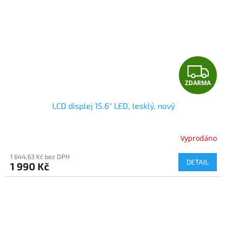
Z
ZDARMA
D
LCD displej 15.6'' LED, lesklý, nový
A
R
Vyprodáno
M
1 644,63 Kč bez DPH
DETAIL
1 990 Kč
A