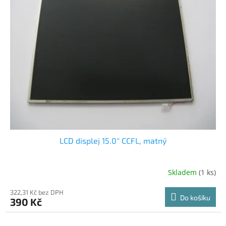
LCD displej 15.0'' CCFL, matný
Skladem
(1 ks)
322,31 Kč bez DPH
Do košíku
390 Kč