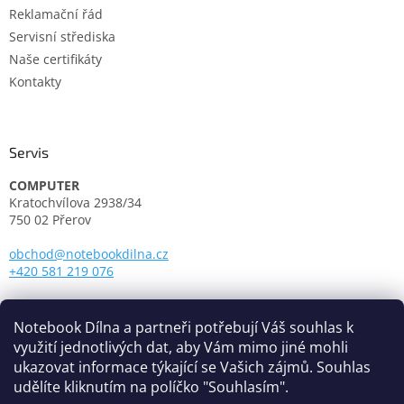
u
Reklamační řád
Servisní střediska
Naše certifikáty
Kontakty
Servis
COMPUTER
Kratochvílova 2938/34
750 02 Přerov
obchod@notebookdilna.cz
+420 581 219 076
Otevírací doba:
Pondělí - Pátek: 9.00 - 17.00
Notebook Dílna a partneři potřebují Váš souhlas k
využití jednotlivých dat, aby Vám mimo jiné mohli
ukazovat informace týkající se Vašich zájmů. Souhlas
udělíte kliknutím na políčko "Souhlasím".