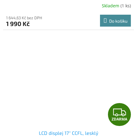
R
Skladem
(1 ks)
M
1 644,63 Kč bez DPH
Do košíku
1 990 Kč
A
Z
ZDARMA
D
LCD displej 17'' CCFL, lesklý