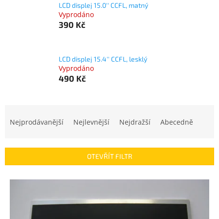
LCD displej 15.0'' CCFL, matný
Vyprodáno
390 Kč
LCD displej 15.4'' CCFL, lesklý
Vyprodáno
490 Kč
Ř
a
Nejprodávanější
Nejlevnější
Nejdražší
Abecedně
z
e
n
OTEVŘÍT FILTR
í
p
V
r
ý
o
p
d
i
u