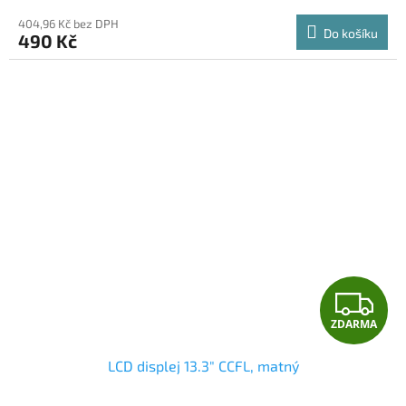
404,96 Kč bez DPH
Do košíku
490 Kč
Z
ZDARMA
D
LCD displej 13.3" CCFL, matný
A