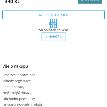
390 Kč
NAČÍST 18 DALŠÍCH
S
1
2
4
t
O
r
58
položek celkem
v
á
l
NAHORU
n
á
k
d
o
v
Z
a
á
c
á
n
í
p
í
p
a
Vše o nákupu
r
t
v
Proč zvolit právě nás
í
k
Výhody registrace
y
v
Cena dopravy
ý
Nejčastější dotazy
p
Obchodní podmínky
i
s
Ochrana osobních údajů