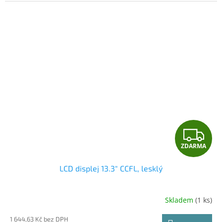
Z
ZDARMA
D
LCD displej 13.3" CCFL, lesklý
A
R
Skladem
(1 ks)
M
1 644,63 Kč bez DPH