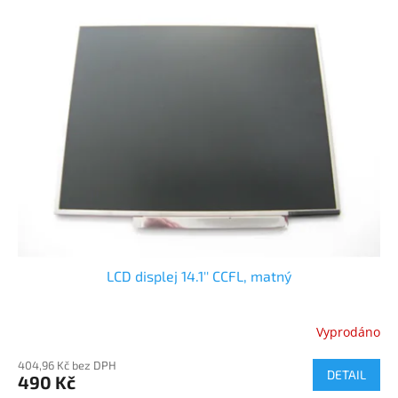
LCD displej 14.1'' CCFL, matný
Vyprodáno
404,96 Kč bez DPH
DETAIL
490 Kč