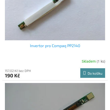
o
d
u
k
t
ů
Invertor pro Compaq PP2140
Skladem
(1 ks)
157,02 Kč bez DPH
Do košíku
190 Kč