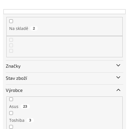
k
t
ů
Na skladě
2
Značky
Stav zboží
Výrobce
Asus
23
Toshiba
3