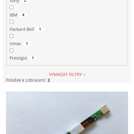
Sony
2
IBM
4
Packard Bell
1
Umax
1
Prestigio
1
VYMAZAT FILTRY
Položek k zobrazení:
2
V
ý
p
i
s
p
r