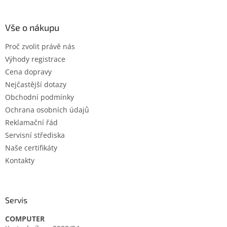
á
á
d
p
a
a
Vše o nákupu
c
t
í
Proč zvolit právě nás
í
p
Výhody registrace
r
v
Cena dopravy
k
Nejčastější dotazy
y
Obchodní podmínky
v
ý
Ochrana osobních údajů
p
Reklamační řád
i
Servisní střediska
s
u
Naše certifikáty
Kontakty
Servis
COMPUTER