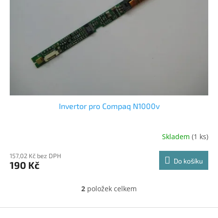
Invertor pro Compaq N1000v
Skladem
(1 ks)
157,02 Kč bez DPH
Do košíku
190 Kč
2
položek celkem
O
v
l
Z