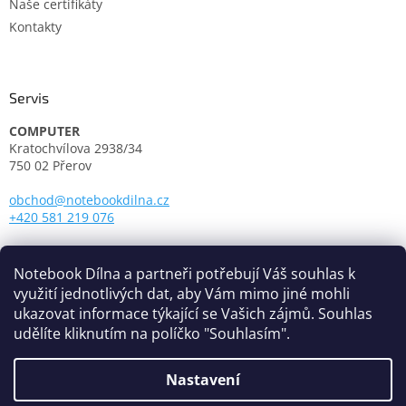
u
Naše certifikáty
Kontakty
Servis
COMPUTER
Kratochvílova 2938/34
750 02 Přerov
obchod@notebookdilna.cz
+420 581 219 076
Otevírací doba:
Pondělí - Pátek: 9.00 - 17.00
Notebook Dílna a partneři potřebují Váš souhlas k
využití jednotlivých dat, aby Vám mimo jiné mohli
ukazovat informace týkající se Vašich zájmů. Souhlas
udělíte kliknutím na políčko "Souhlasím".
Nastavení
Vytvořil Shoptet