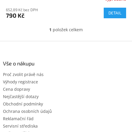
652,89 Kč bez DPH
DETAIL
790 Kč
1
položek celkem
O
v
l
Z
á
á
d
p
a
a
Vše o nákupu
c
t
í
Proč zvolit právě nás
í
p
Výhody registrace
r
v
Cena dopravy
k
Nejčastější dotazy
y
Obchodní podmínky
v
ý
Ochrana osobních údajů
p
Reklamační řád
i
Servisní střediska
s