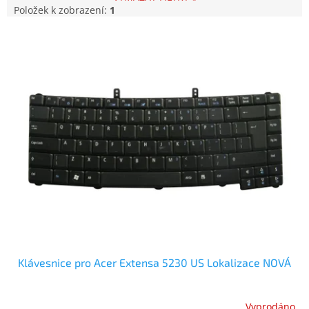
Položek k zobrazení:
1
V
ý
p
i
s
p
r
o
d
u
k
t
ů
Klávesnice pro Acer Extensa 5230 US Lokalizace NOVÁ
Vyprodáno