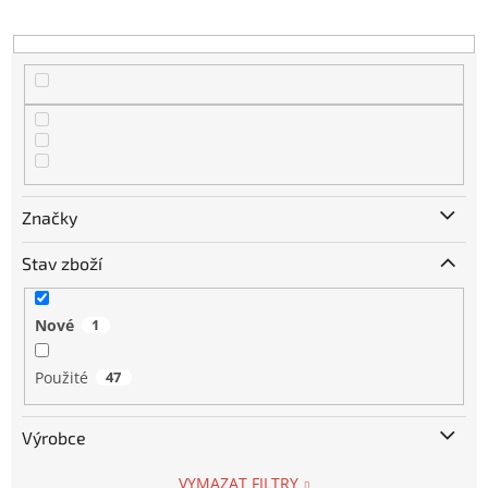
k
t
ů
Značky
Stav zboží
Nové
1
Použité
47
Výrobce
VYMAZAT FILTRY