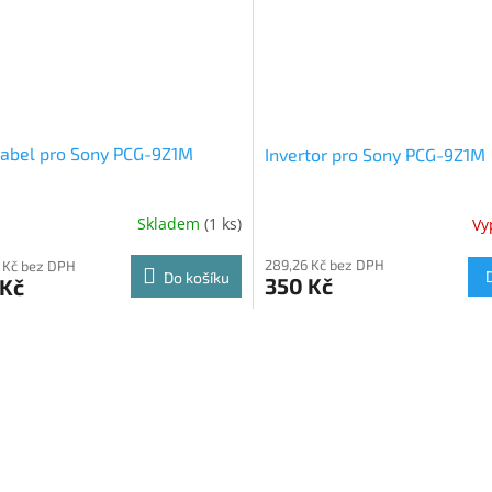
abel pro Sony PCG-9Z1M
Invertor pro Sony PCG-9Z1M
Skladem
(1 ks)
Vy
289,26 Kč bez DPH
 Kč bez DPH
Do košíku
350 Kč
 Kč
O
v
l
á
d
a
c
í