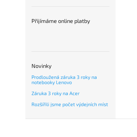
Přijímáme online platby
Novinky
Prodloužená záruka 3 roky na
notebooky Lenovo
Záruka 3 roky na Acer
Rozšířili jsme počet výdejních míst
Z
á
p