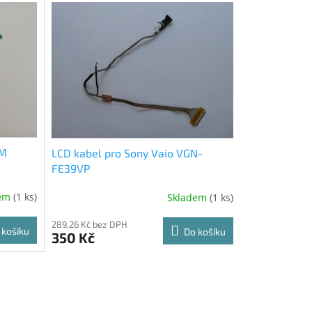
2M
LCD kabel pro Sony Vaio VGN-
FE39VP
dem
(1 ks)
Skladem
(1 ks)
289,26 Kč bez DPH
 košíku
Do košíku
350 Kč