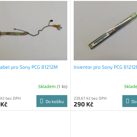
abel pro Sony PCG 81212M
Inventor pro Sony PCG 8121
Skladem
(1 ks)
Skla
 Kč bez DPH
239,67 Kč bez DPH
Do košíku
Do
 Kč
290 Kč