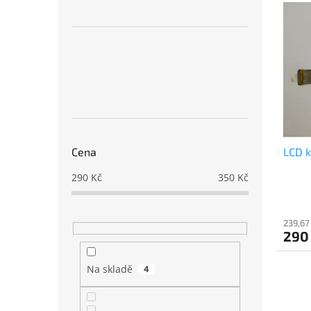
V
n
n
ý
í
e
p
p
l
i
r
s
o
p
d
r
u
o
k
d
t
u
ů
Cena
LCD k
k
t
290
Kč
350
Kč
ů
239,67
290
Na skladě
4