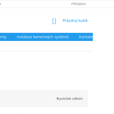
AVY
NEJČASTĚJŠÍ DOTAZY
OBCHODNÍ PODMÍNKY
Přihlášení
OCHRA
NÁKUPNÍ
Prázdný košík
KOŠÍK
irmy
Instalace kamerových systémů
Kontakty
5
položek celkem