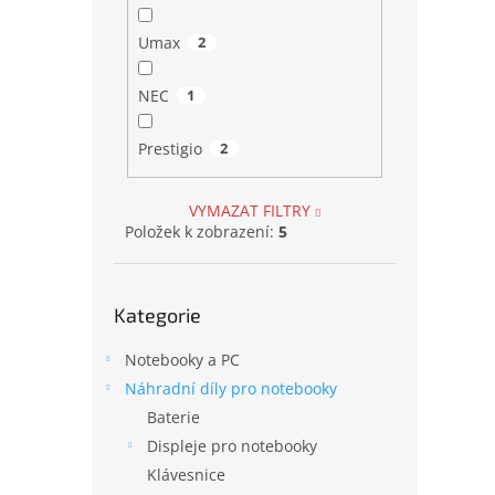
Umax
2
NEC
1
Prestigio
2
VYMAZAT FILTRY
Položek k zobrazení:
5
Přeskočit
Kategorie
kategorie
Notebooky a PC
Náhradní díly pro notebooky
Baterie
Displeje pro notebooky
Klávesnice