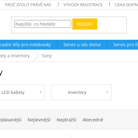
PROČ ZVOLIT PRÁVĚ NÁS
VÝHODY REGISTRACE
CENA DOPR
HLEDAT
radní díly pro notebooky
Servis u vás doma
Servis pro f
ely a invertory
Sony
y
LCD kabely
Invertory
odávanější
Nejlevnější
Nejdražší
Abecedně