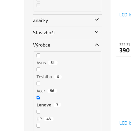
LCD k
Značky
Stav zboží
Výrobce
322,31
390
Asus
51
Toshiba
6
Acer
56
Lenovo
7
HP
48
LCD 