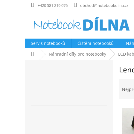
Přejít
+420 581 219 076
obchod@notebookdilna.cz
na
obsah
Servis notebooků
Čištění notebooků
Náh
Domů
Náhradní díly pro notebooky
LCD kab
P
Len
o
s
Ř
t
a
r
Nejpr
z
a
e
n
V
n
n
ý
í
í
p
p
p
i
r
a