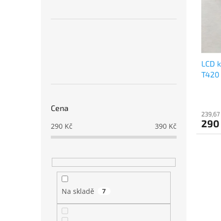
s
o
n
p
d
e
r
u
l
o
k
d
t
u
ů
LCD k
k
T420
t
ů
Cena
239,67
290
290
Kč
390
Kč
Na skladě
7