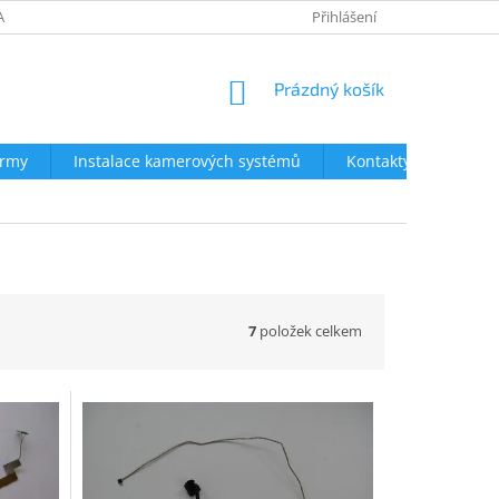
AVY
NEJČASTĚJŠÍ DOTAZY
OBCHODNÍ PODMÍNKY
Přihlášení
OCHRA
NÁKUPNÍ
Prázdný košík
KOŠÍK
irmy
Instalace kamerových systémů
Kontakty
7
položek celkem