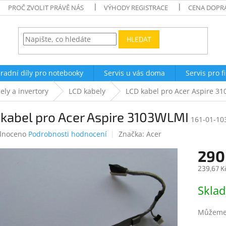
PROČ ZVOLIT PRÁVĚ NÁS
VÝHODY REGISTRACE
CENA DOPR
HLEDAT
radní díly pro notebooky
Servis u vás doma
Servis pro f
ely a invertory
LCD kabely
LCD kabel pro Acer Aspire 3
kabel pro Acer Aspire 3103WLMI
161-01-10
né
dnoceno
Podrobnosti hodnocení
Značka:
Acer
ení
290
tu
239,67 K
Měrná
Skla
cena:
ek.
Můžeme 