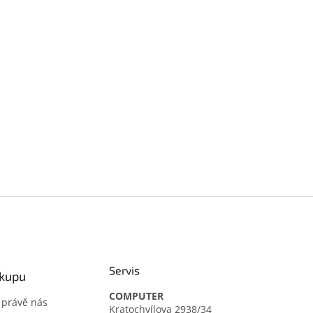
Servis
ákupu
COMPUTER
t právě nás
Kratochvílova 2938/34