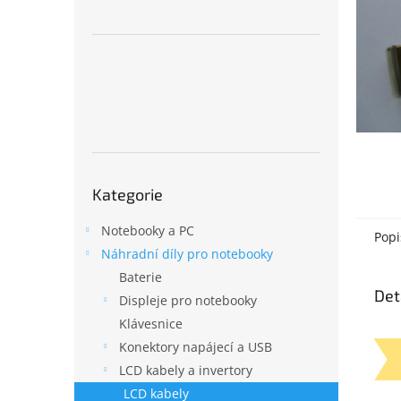
n
e
l
Přeskočit
Kategorie
kategorie
Notebooky a PC
Popi
Náhradní díly pro notebooky
Baterie
Det
Displeje pro notebooky
Klávesnice
Konektory napájecí a USB
LCD kabely a invertory
LCD kabely