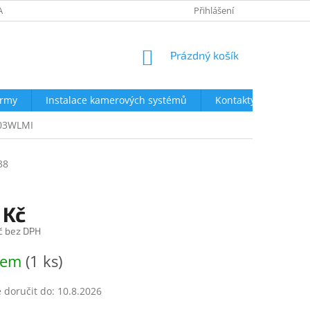
AVY
NEJČASTĚJŠÍ DOTAZY
OBCHODNÍ PODMÍNKY
Přihlášení
OCHRA
NÁKUPNÍ
Prázdný košík
KOŠÍK
irmy
Instalace kamerových systémů
Kontakty
103WLMI
38
 Kč
č bez DPH
dem
(1 ks)
doručit do:
10.8.2026