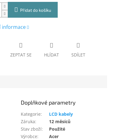
Přidat do košíku
í informace
ZEPTAT SE
HLÍDAT
SDÍLET
Doplňkové parametry
Kategorie
:
LCD kabely
Záruka
:
12 měsíců
Stav zboží
:
Použité
Výrobce
:
Acer