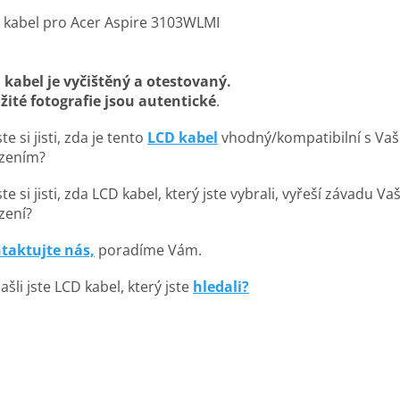
 kabel pro Acer Aspire 3103WLMI
 kabel je vyčištěný a otestovaný.
žité fotografie jsou autentické
.
te si jisti, zda je tento
LCD kabel
vhodný/kompatibilní s Va
ízením?
te si jisti, zda LCD kabel, který jste vybrali, vyřeší závadu V
zení?
taktujte nás,
poradíme Vám.
šli jste LCD kabel, který jste
hledali?