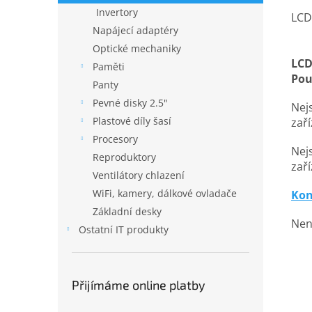
Invertory
LCD
Napájecí adaptéry
Optické mechaniky
LCD
Paměti
Pou
Panty
Pevné disky 2.5"
Nejs
Plastové díly šasí
zař
Procesory
Nejs
Reproduktory
zaří
Ventilátory chlazení
WiFi, kamery, dálkové ovladače
Kon
Základní desky
Nena
Ostatní IT produkty
Přijímáme online platby