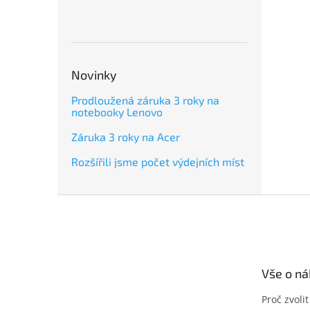
Novinky
Prodloužená záruka 3 roky na
notebooky Lenovo
Záruka 3 roky na Acer
Rozšířili jsme počet výdejních míst
Z
á
p
a
t
Vše o n
í
Proč zvoli