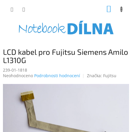
Přejít
NÁKUP
na
obsah
KOŠÍK
LCD kabel pro Fujitsu Siemens Amilo
L1310G
239-01-1818
Průměrné
Neohodnoceno
Podrobnosti hodnocení
Značka:
Fujitsu
hodnocení
produktu
je
0,0
z
5
hvězdiček.