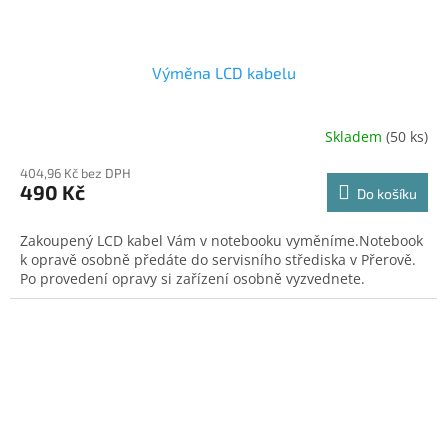
Výměna LCD kabelu
Skladem
(50 ks)
404,96 Kč bez DPH
490 Kč
Do košíku
Zakoupený LCD kabel Vám v notebooku vyměníme.Notebook
k opravě osobně předáte do servisního střediska v Přerově.
Po provedení opravy si zařízení osobně vyzvednete.