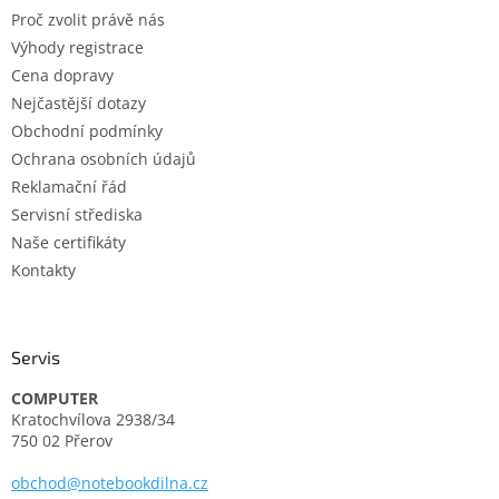
t
Proč zvolit právě nás
í
Výhody registrace
Cena dopravy
Nejčastější dotazy
Obchodní podmínky
Ochrana osobních údajů
Reklamační řád
Servisní střediska
Naše certifikáty
Kontakty
Servis
COMPUTER
Kratochvílova 2938/34
750 02 Přerov
obchod@notebookdilna.cz