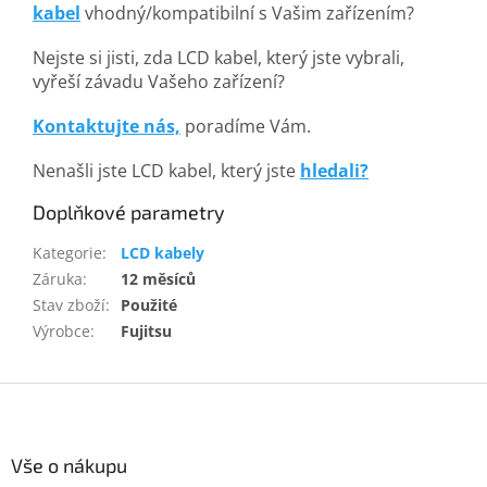
kabel
vhodný/kompatibilní s Vašim zařízením?
Nejste si jisti, zda LCD kabel, který jste vybrali,
vyřeší závadu Vašeho zařízení?
Kontaktujte nás,
poradíme Vám.
Nenašli jste LCD kabel, který jste
hledali?
Doplňkové parametry
Kategorie
:
LCD kabely
Záruka
:
12 měsíců
Stav zboží
:
Použité
Výrobce
:
Fujitsu
Z
á
p
a
Vše o nákupu