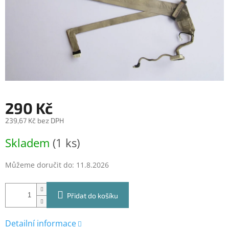
290 Kč
239,67 Kč bez DPH
Měrná
Skladem
(1 ks)
cena:
Můžeme doručit do:
11.8.2026
Přidat do košíku
Detailní informace