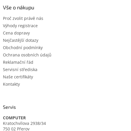
p
a
Vše o nákupu
t
Proč zvolit právě nás
í
Výhody registrace
Cena dopravy
Nejčastější dotazy
Obchodní podmínky
Ochrana osobních údajů
Reklamační řád
Servisní střediska
Naše certifikáty
Kontakty
Servis
COMPUTER
Kratochvílova 2938/34
750 02 Přerov