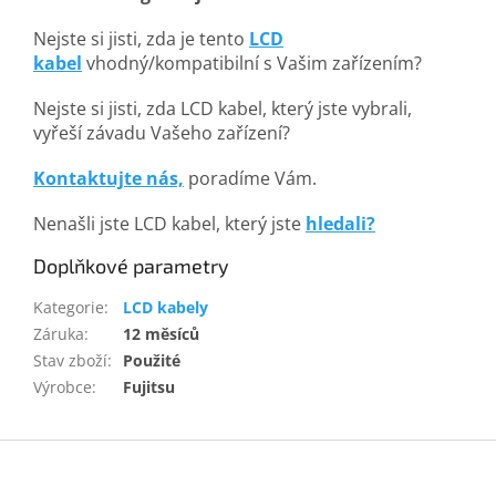
Nejste si jisti, zda je tento
LCD
kabel
vhodný/kompatibilní s Vašim zařízením?
Nejste si jisti, zda LCD kabel, který jste vybrali,
vyřeší závadu Vašeho zařízení?
Kontaktujte nás,
poradíme Vám.
Nenašli jste LCD kabel, který jste
hledali?
Doplňkové parametry
Kategorie
:
LCD kabely
Záruka
:
12 měsíců
Stav zboží
:
Použité
Výrobce
:
Fujitsu
Z
á