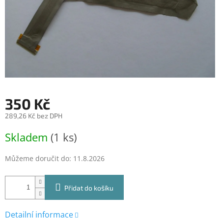
350 Kč
289,26 Kč bez DPH
Měrná
Skladem
(1 ks)
cena:
Můžeme doručit do:
11.8.2026
Přidat do košíku
Detailní informace