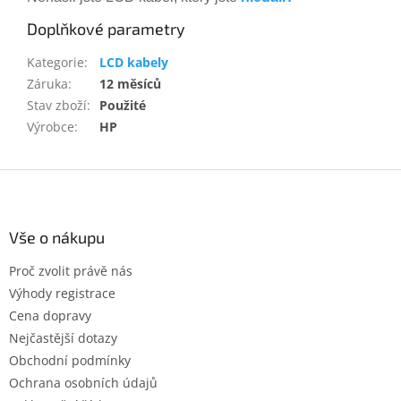
Doplňkové parametry
Kategorie
:
LCD kabely
Záruka
:
12 měsíců
Stav zboží
:
Použité
Výrobce
:
HP
Z
á
p
a
Vše o nákupu
t
Proč zvolit právě nás
í
Výhody registrace
Cena dopravy
Nejčastější dotazy
Obchodní podmínky
Ochrana osobních údajů