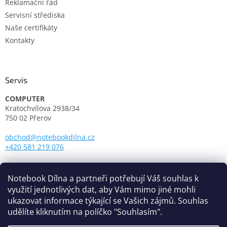
Reklamační řád
Servisní střediska
Naše certifikáty
Kontakty
Servis
COMPUTER
Kratochvílova 2938/34
750 02 Přerov
obchod@notebookdilna.cz
+420 581 219 076
Otevírací doba:
Pondělí - Pátek: 9.00 - 17.00
Notebook Dílna a partneři potřebují Váš souhlas k
využití jednotlivých dat, aby Vám mimo jiné mohli
ukazovat informace týkající se Vašich zájmů. Souhlas
udělíte kliknutím na políčko "Souhlasím".