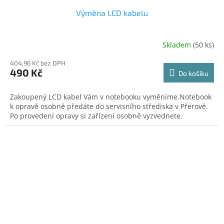
Výměna LCD kabelu
Skladem
(50 ks)
404,96 Kč bez DPH
490 Kč
Do košíku
Zakoupený LCD kabel Vám v notebooku vyměníme.Notebook
k opravě osobně předáte do servisního střediska v Přerově.
Po provedení opravy si zařízení osobně vyzvednete.