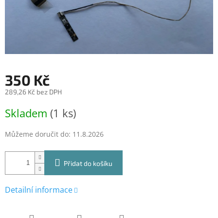
350 Kč
289,26 Kč bez DPH
Měrná
Skladem
(1 ks)
cena:
Můžeme doručit do:
11.8.2026
Přidat do košíku
Detailní informace