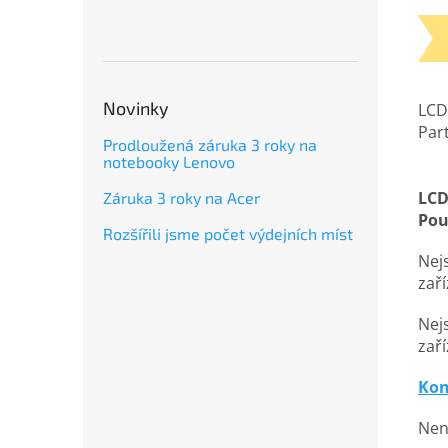
Novinky
LCD
Par
Prodloužená záruka 3 roky na
notebooky Lenovo
LCD
Záruka 3 roky na Acer
Pou
Rozšířili jsme počet výdejních míst
Nejs
zař
Nejs
zaří
Kon
Nena