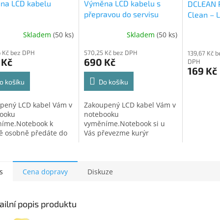
na LCD kabelu
Výměna LCD kabelu s
DCLEAN 
přepravou do servisu
Clean – 
(250ml +
Skladem
(50 ks)
Skladem
(50 ks)
40x40cm
 Kč bez DPH
570,25 Kč bez DPH
139,67 Kč b
 Kč
690 Kč
DPH
169 Kč
o košíku
Do košíku
pený LCD kabel Vám v
Zakoupený LCD kabel Vám v
ooku
notebooku
íme.Notebook k
vyměníme.Notebook si u
ě osobně předáte do
Vás převezme kurýr
ního střediska v
přepravní společnosti
vě. Po provedení
a dopraví do servisního
y si zařízení osobně
střediska.Po provedení
dnete.
opravy Vám zařízení
s
Cena dopravy
Diskuze
zašleme zpět.
ailní popis produktu