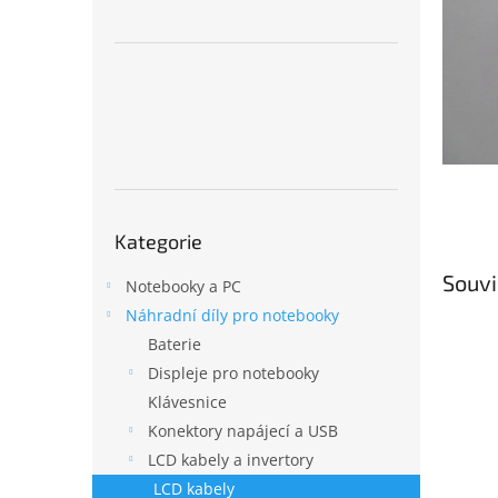
n
e
l
Přeskočit
Kategorie
kategorie
Souvi
Notebooky a PC
Náhradní díly pro notebooky
Baterie
Displeje pro notebooky
Klávesnice
Konektory napájecí a USB
LCD kabely a invertory
LCD kabely