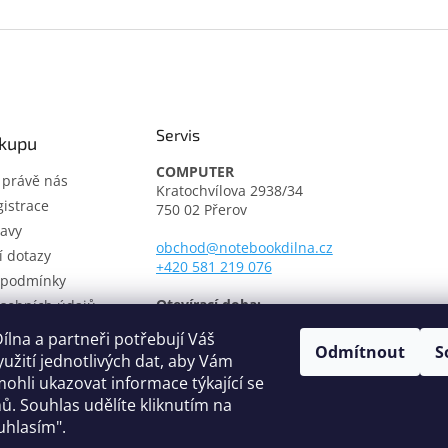
Servis
ákupu
COMPUTER
t právě nás
Kratochvílova 2938/34
istrace
750 02 Přerov
avy
obchod@notebookdilna.cz
í dotazy
+420 581 219 076
 podmínky
Otevírací doba:
sobních údajů
Pondělí - Pátek: 9.00 - 17.00
í řád
lna a partneři potřebují Váš
Odmítnout
S
třediska
yužití jednotlivých dat, aby Vám
fikáty
ohli ukazovat informace týkající se
ů. Souhlas udělíte kliknutím na
uhlasím".