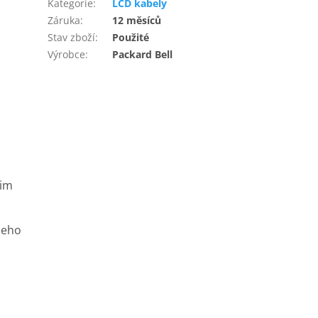
Kategorie
:
LCD kabely
Záruka
:
12 měsíců
Stav zboží
:
Použité
Výrobce
:
Packard Bell
šim
ašeho