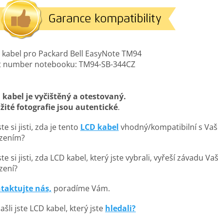
 kabel pro Packard Bell EasyNote TM94
t number notebooku: TM94-SB-344CZ
 kabel je vyčištěný a otestovaný.
žité fotografie jsou autentické
.
te si jisti, zda je tento
LCD kabel
vhodný/kompatibilní s Va
ízením?
te si jisti, zda LCD kabel, který jste vybrali, vyřeší závadu V
zení?
taktujte nás,
poradíme Vám.
šli jste LCD kabel, který jste
hledali?