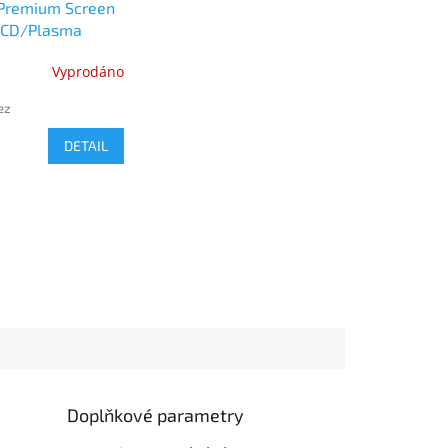
Premium Screen
LCD/Plasma
 microfibre wipe
Vyprodáno
)
ez
DETAIL
Doplňkové parametry