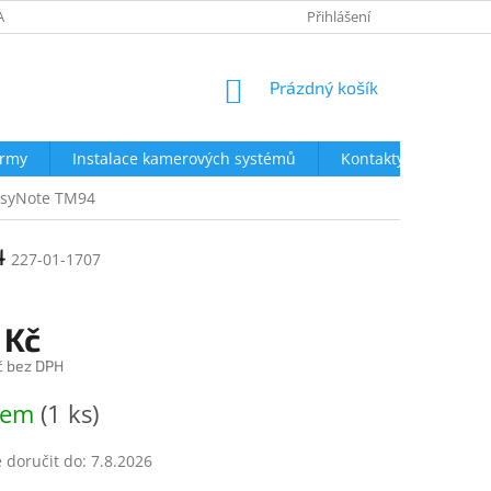
AVY
NEJČASTĚJŠÍ DOTAZY
OBCHODNÍ PODMÍNKY
Přihlášení
OCHRA
NÁKUPNÍ
Prázdný košík
KOŠÍK
irmy
Instalace kamerových systémů
Kontakty
EasyNote TM94
4
227-01-1707
 Kč
č bez DPH
dem
(1 ks)
doručit do:
7.8.2026