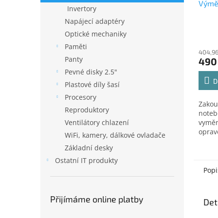
Výmě
Invertory
Napájecí adaptéry
Optické mechaniky
Paměti
404,96
Panty
490
Pevné disky 2.5"
D
Plastové díly šasí
Procesory
Zakou
Reproduktory
noteb
Ventilátory chlazení
vyměn
oprav
WiFi, kamery, dálkové ovladače
servis
Základní desky
Přero
oprav
Ostatní IT produkty
vyzve
Popi
Přijímáme online platby
Det