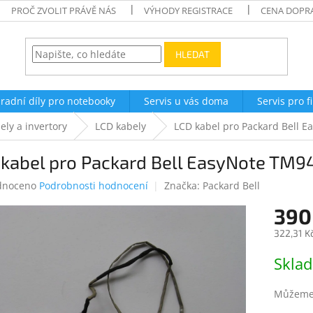
PROČ ZVOLIT PRÁVĚ NÁS
VÝHODY REGISTRACE
CENA DOPR
HLEDAT
radní díly pro notebooky
Servis u vás doma
Servis pro f
ely a invertory
LCD kabely
LCD kabel pro Packard Bell 
 kabel pro Packard Bell EasyNote TM9
né
dnoceno
Podrobnosti hodnocení
Značka:
Packard Bell
ení
390
tu
322,31 K
Měrná
Skla
cena:
ek.
Můžeme 