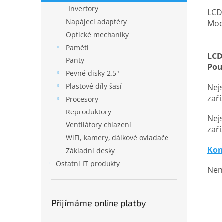
Invertory
LCD
Napájecí adaptéry
Mod
Optické mechaniky
Paměti
LCD
Panty
Pou
Pevné disky 2.5"
Plastové díly šasí
Nejs
zař
Procesory
Reproduktory
Nejs
Ventilátory chlazení
zaří
WiFi, kamery, dálkové ovladače
Kon
Základní desky
Ostatní IT produkty
Nena
Přijímáme online platby