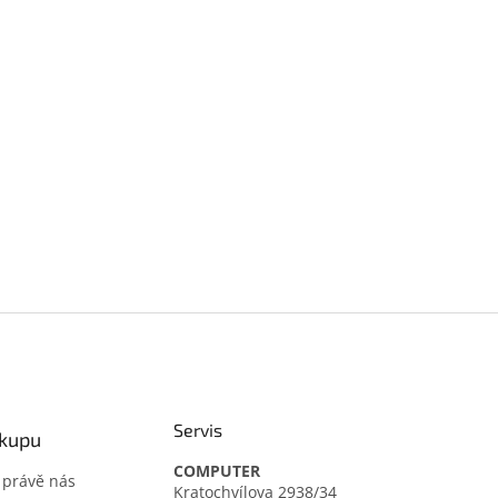
Servis
ákupu
COMPUTER
t právě nás
Kratochvílova 2938/34