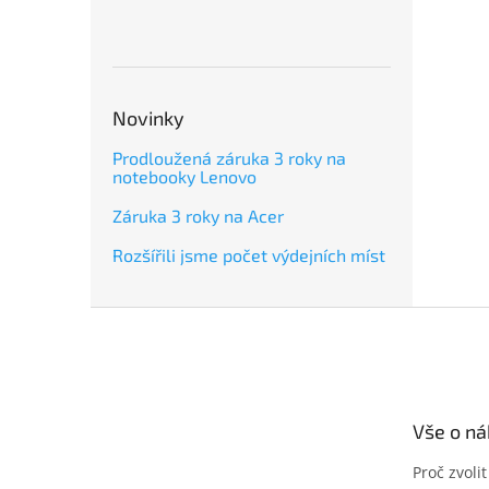
Novinky
Prodloužená záruka 3 roky na
notebooky Lenovo
Záruka 3 roky na Acer
Rozšířili jsme počet výdejních míst
Z
á
p
a
t
Vše o n
í
Proč zvoli