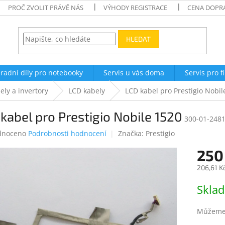
PROČ ZVOLIT PRÁVĚ NÁS
VÝHODY REGISTRACE
CENA DOPR
HLEDAT
radní díly pro notebooky
Servis u vás doma
Servis pro f
ely a invertory
LCD kabely
LCD kabel pro Prestigio Nobil
kabel pro Prestigio Nobile 1520
300-01-248
né
dnoceno
Podrobnosti hodnocení
Značka:
Prestigio
ení
250
tu
206,61 K
Měrná
Skla
cena:
ek.
Můžeme 