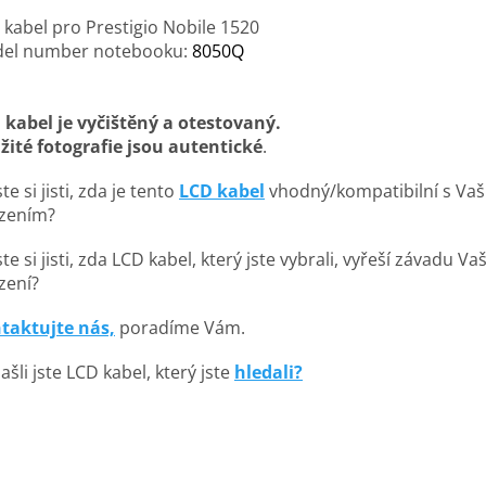
 kabel pro Prestigio Nobile 1520
el number notebooku:
8050Q
 kabel je vyčištěný a otestovaný.
žité fotografie jsou autentické
.
te si jisti, zda je tento
LCD kabel
vhodný/kompatibilní s Va
ízením?
te si jisti, zda LCD kabel, který jste vybrali, vyřeší závadu V
zení?
taktujte nás,
poradíme Vám.
šli jste LCD kabel, který jste
hledali?