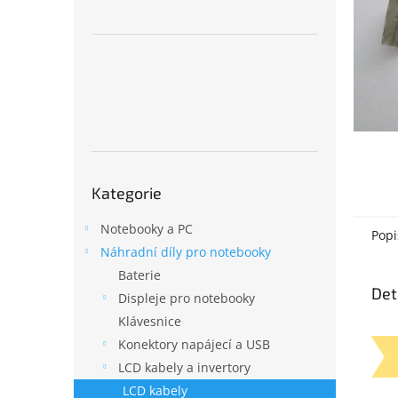
n
e
l
Přeskočit
Kategorie
kategorie
Notebooky a PC
Popi
Náhradní díly pro notebooky
Baterie
Det
Displeje pro notebooky
Klávesnice
Konektory napájecí a USB
LCD kabely a invertory
LCD kabely