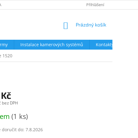
AVY
NEJČASTĚJŠÍ DOTAZY
OBCHODNÍ PODMÍNKY
Přihlášení
OCHRA
NÁKUPNÍ
Prázdný košík
KOŠÍK
irmy
Instalace kamerových systémů
Kontakty
e 1520
1
 Kč
č bez DPH
dem
(1 ks)
doručit do:
7.8.2026