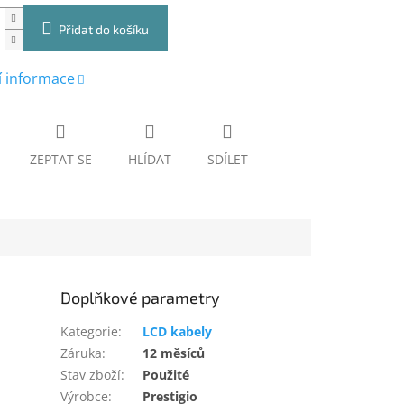
Přidat do košíku
í informace
ZEPTAT SE
HLÍDAT
SDÍLET
Doplňkové parametry
Kategorie
:
LCD kabely
Záruka
:
12 měsíců
Stav zboží
:
Použité
Výrobce
:
Prestigio