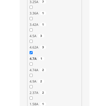
3.25A
7
3.36A
1
3.42A
1
4.5A
3
4.62A
3
4.7A
1
4.74A
2
4.9A
2
2.37A
2
1.58A
1