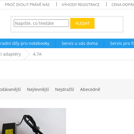
PROČ ZVOLIT PRÁVĚ NÁS
VÝHODY REGISTRACE
CENA DOPR
HLEDAT
radní díly pro notebooky
Servis u vás doma
Servis pro f
í adaptéry
4.7A
odávanější
Nejlevnější
Nejdražší
Abecedně