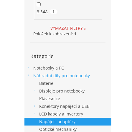
3.34A
1
VYMAZAT FILTRY
Položek k zobrazení:
1
Přeskočit
Kategorie
kategorie
Notebooky a PC
Náhradní díly pro notebooky
Baterie
Displeje pro notebooky
Klávesnice
Konektory napájecí a USB
LCD kabely a invertory
Napájecí adaptéry
Optické mechaniky