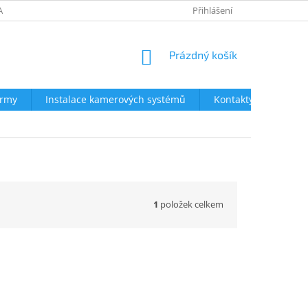
AVY
NEJČASTĚJŠÍ DOTAZY
OBCHODNÍ PODMÍNKY
Přihlášení
OCHRA
NÁKUPNÍ
Prázdný košík
KOŠÍK
irmy
Instalace kamerových systémů
Kontakty
1
položek celkem