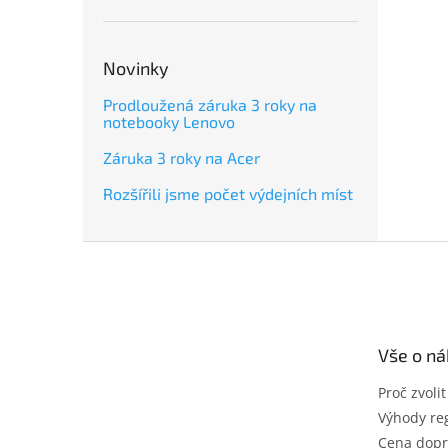
Novinky
Prodloužená záruka 3 roky na
notebooky Lenovo
Záruka 3 roky na Acer
Rozšířili jsme počet výdejních míst
Z
á
p
a
t
Vše o n
í
Proč zvoli
Výhody reg
Cena dopr