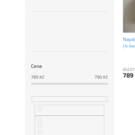
s
o
n
p
d
e
r
u
l
o
k
d
t
u
ů
Napáj
k
(4.4x
t
ů
Cena
652,07
789
789
Kč
790
Kč