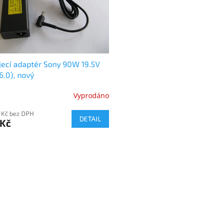
ecí adaptér Sony 90W 19.5V
6.0), nový
Vyprodáno
 Kč bez DPH
DETAIL
 Kč
O
v
l
á
d
a
c
í
p