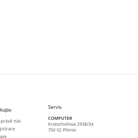
Servis
ákupu
COMPUTER
t právě nás
Kratochvílova 2938/34
istrace
750 02 Přerov
avy