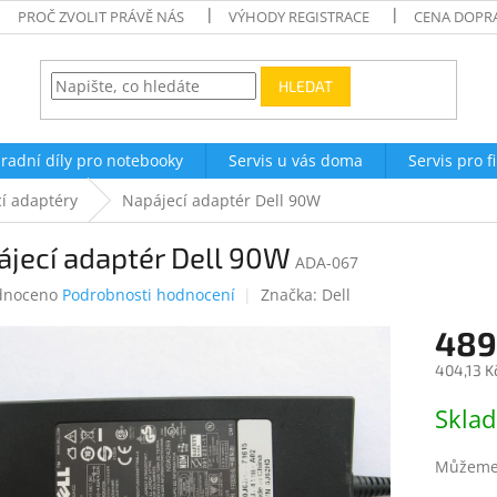
PROČ ZVOLIT PRÁVĚ NÁS
VÝHODY REGISTRACE
CENA DOPR
HLEDAT
radní díly pro notebooky
Servis u vás doma
Servis pro f
í adaptéry
Napájecí adaptér Dell 90W
jecí adaptér Dell 90W
ADA-067
né
dnoceno
Podrobnosti hodnocení
Značka:
Dell
ení
489
tu
404,13 K
Měrná
Skla
cena:
ek.
Můžeme 