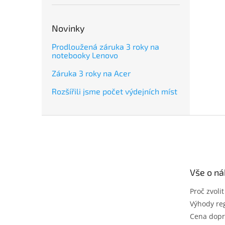
Novinky
Prodloužená záruka 3 roky na
notebooky Lenovo
Záruka 3 roky na Acer
Rozšířili jsme počet výdejních míst
Z
á
p
a
t
Vše o n
í
Proč zvoli
Výhody reg
Cena dopr