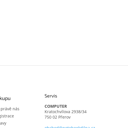
Servis
ákupu
COMPUTER
t právě nás
Kratochvílova 2938/34
istrace
750 02 Přerov
avy
obchod@notebookdilna.cz