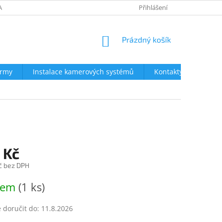
AVY
NEJČASTĚJŠÍ DOTAZY
OBCHODNÍ PODMÍNKY
Přihlášení
OCHRA
NÁKUPNÍ
Prázdný košík
KOŠÍK
irmy
Instalace kamerových systémů
Kontakty
 Kč
č bez DPH
dem
(1 ks)
doručit do:
11.8.2026