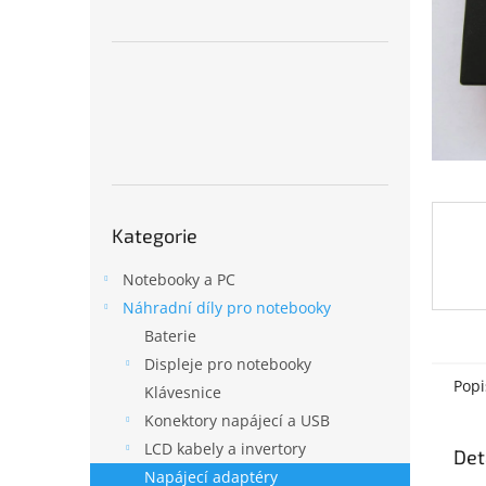
n
e
l
Přeskočit
Kategorie
kategorie
Notebooky a PC
Náhradní díly pro notebooky
Baterie
Displeje pro notebooky
Popi
Klávesnice
Konektory napájecí a USB
LCD kabely a invertory
Det
Napájecí adaptéry