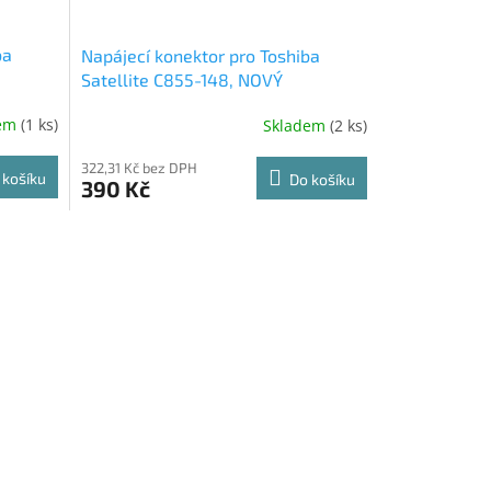
ba
Napájecí konektor pro Toshiba
Satellite C855-148, NOVÝ
dem
(1 ks)
Skladem
(2 ks)
322,31 Kč bez DPH
 košíku
Do košíku
390 Kč