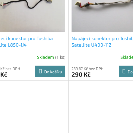
ecí konektor pro Toshiba
Napájecí konektor pro Toshi
lite L850-1J4
Satellite U400-112
Skladem
(1 ks)
Skla
 Kč bez DPH
239,67 Kč bez DPH
Do košíku
Do
 Kč
290 Kč