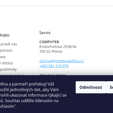
Servis
ákupu
COMPUTER
t právě nás
Kratochvílova 2938/34
istrace
750 02 Přerov
avy
obchod@notebookdilna.cz
í dotazy
+420 581 219 076
 podmínky
Otevírací doba:
sobních údajů
Pondělí - Pátek: 9.00 - 17.00
í řád
lna a partneři potřebují Váš
Odmítnout
S
třediska
yužití jednotlivých dat, aby Vám
fikáty
ohli ukazovat informace týkající se
ů. Souhlas udělíte kliknutím na
uhlasím".