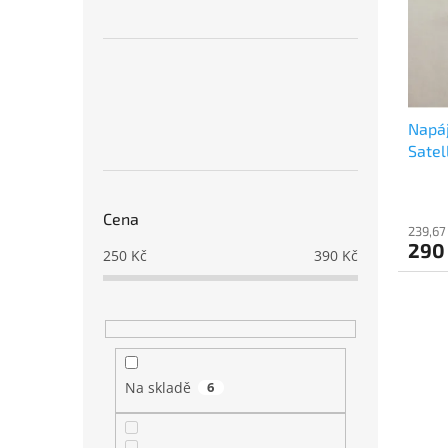
s
o
n
p
d
e
r
u
l
o
k
d
t
u
ů
Napáj
k
Satel
t
ů
Cena
239,67
290
250
Kč
390
Kč
Na skladě
6