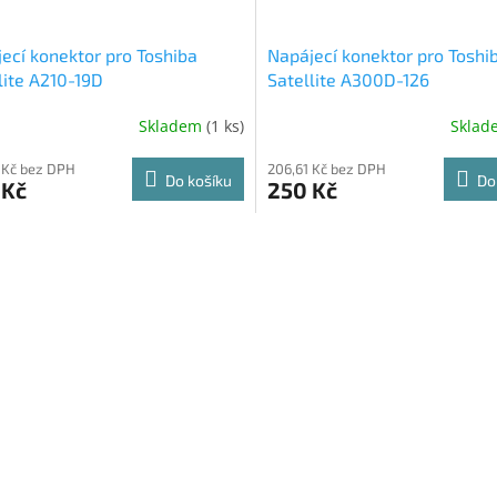
ecí konektor pro Toshiba
Napájecí konektor pro Toshi
lite A210-19D
Satellite A300D-126
Skladem
(1 ks)
Skla
 Kč bez DPH
206,61 Kč bez DPH
Do košíku
Do
 Kč
250 Kč
O
v
l
á
d
a
c
í
p
r
v
k
y