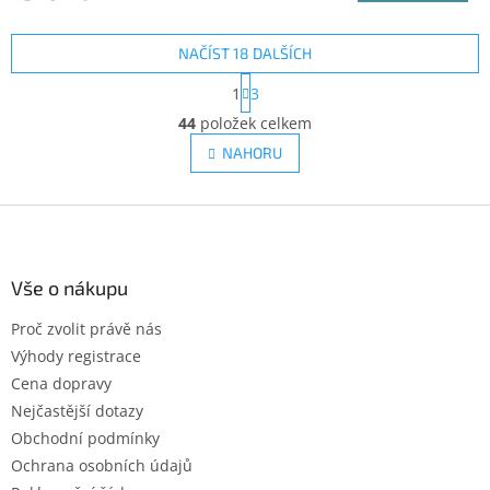
NAČÍST 18 DALŠÍCH
S
1
3
t
O
r
44
položek celkem
v
á
l
NAHORU
n
á
k
d
o
v
Z
a
á
c
á
n
í
p
í
p
a
Vše o nákupu
r
t
v
Proč zvolit právě nás
í
k
Výhody registrace
y
v
Cena dopravy
ý
Nejčastější dotazy
p
Obchodní podmínky
i
s
Ochrana osobních údajů
u