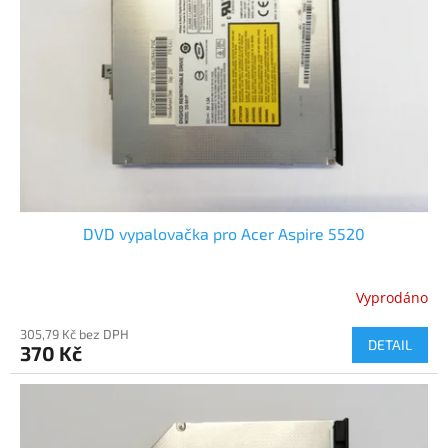
p
r
o
d
u
k
t
ů
DVD vypalovačka pro Acer Aspire 5520
Vyprodáno
305,79 Kč bez DPH
DETAIL
370 Kč