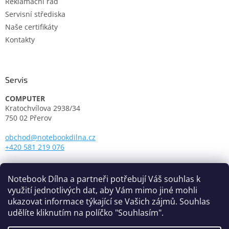
Reklamační řád
Servisní střediska
Naše certifikáty
Kontakty
Servis
COMPUTER
Kratochvílova 2938/34
750 02 Přerov
obchod@notebookdilna.cz
+420 581 219 076
Otevírací doba:
Pondělí - Pátek: 9.00 - 17.00
Notebook Dílna a partneři potřebují Váš souhlas k
využití jednotlivých dat, aby Vám mimo jiné mohli
ukazovat informace týkající se Vašich zájmů. Souhlas
udělíte kliknutím na políčko "Souhlasím".