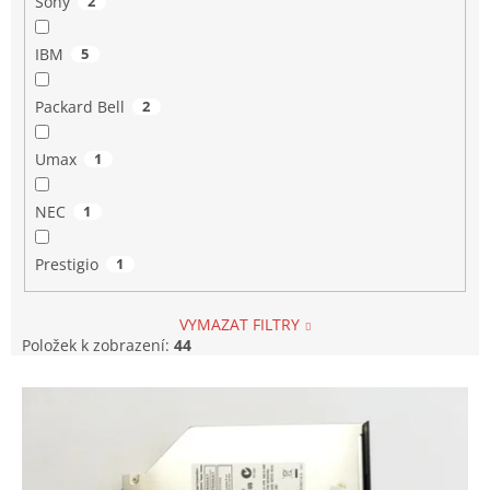
Sony
2
IBM
5
Packard Bell
2
Umax
1
NEC
1
Prestigio
1
VYMAZAT FILTRY
Položek k zobrazení:
44
V
ý
p
i
s