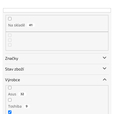
k
t
ů
Na skladě
41
Značky
Stav zboží
Výrobce
Asus
32
Toshiba
9