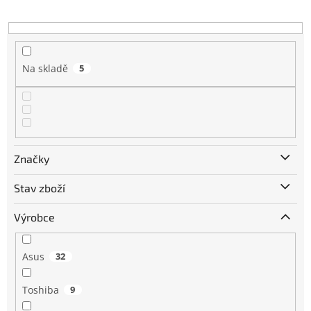
k
t
ů
Na skladě
5
Značky
Stav zboží
Výrobce
Asus
32
Toshiba
9