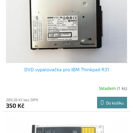
p
r
o
d
u
k
t
ů
DVD vypalovačka pro IBM Thinkpad R31
Skladem
(1 ks)
289,26 Kč bez DPH
Do košíku
350 Kč