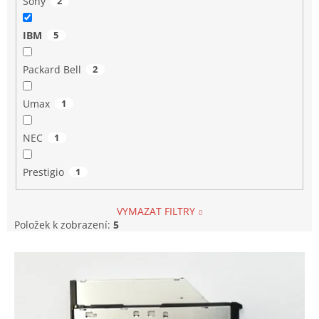
Sony
2
IBM
5
Packard Bell
2
Umax
1
NEC
1
Prestigio
1
VYMAZAT FILTRY
Položek k zobrazení:
5
V
ý
p
i
s