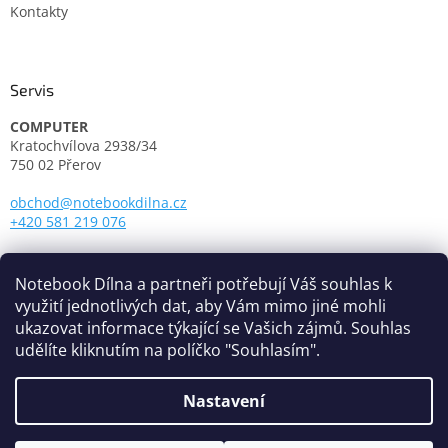
Kontakty
Servis
COMPUTER
Kratochvílova 2938/34
750 02 Přerov
obchod@notebookdilna.cz
+420 581 219 076
Otevírací doba:
Pondělí - Pátek: 9.00 - 17.00
Notebook Dílna a partneři potřebují Váš souhlas k
využití jednotlivých dat, aby Vám mimo jiné mohli
ukazovat informace týkající se Vašich zájmů. Souhlas
udělíte kliknutím na políčko "Souhlasím".
Nastavení
Vytvořil Shoptet