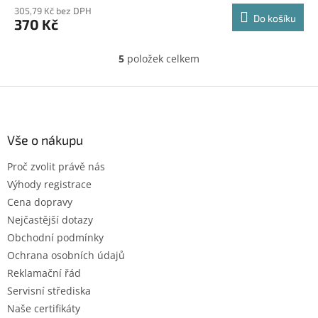
305,79 Kč bez DPH
Do košíku
370 Kč
5
položek celkem
O
v
l
Z
á
á
d
p
a
a
Vše o nákupu
c
t
í
Proč zvolit právě nás
í
p
Výhody registrace
r
v
Cena dopravy
k
Nejčastější dotazy
y
Obchodní podmínky
v
ý
Ochrana osobních údajů
p
Reklamační řád
i
Servisní střediska
s
u
Naše certifikáty