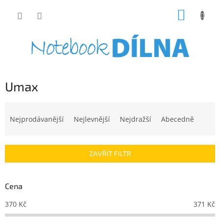
Přejít
NÁKUP
na
obsah
KOŠÍK
Umax
Ř
a
Nejprodávanější
Nejlevnější
Nejdražší
Abecedně
z
e
n
ZAVŘÍT FILTR
í
p
r
Cena
o
d
370
Kč
371
Kč
u