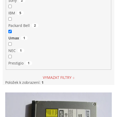
Sony
2
IBM
5
Packard Bell
2
Umax
1
NEC
1
Prestigio
1
VYMAZAT FILTRY
Položek k zobrazení:
1
V
ý
p
i
s