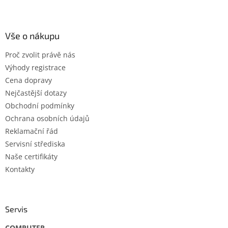
l
Z
á
á
d
p
a
a
Vše o nákupu
c
t
í
Proč zvolit právě nás
í
p
Výhody registrace
r
v
Cena dopravy
k
Nejčastější dotazy
y
Obchodní podmínky
v
ý
Ochrana osobních údajů
p
Reklamační řád
i
Servisní střediska
s
u
Naše certifikáty
Kontakty
Servis
COMPUTER