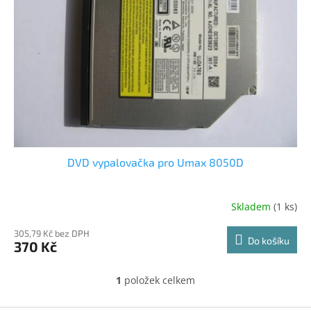
p
r
o
d
u
k
t
ů
DVD vypalovačka pro Umax 8050D
Skladem
(1 ks)
305,79 Kč bez DPH
Do košíku
370 Kč
1
položek celkem
O
v