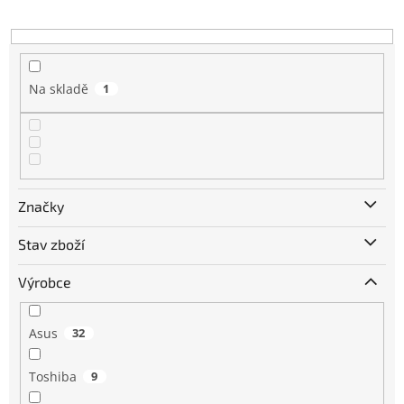
k
t
ů
Na skladě
1
Značky
Stav zboží
Výrobce
Asus
32
Toshiba
9