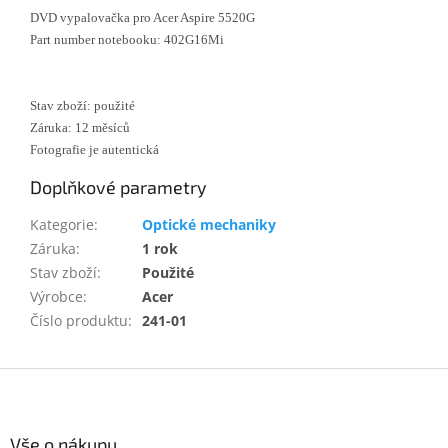
DVD vypalovačka pro Acer Aspire 5520G
Part number notebooku: 402G16Mi
Stav zboží: použité
Záruka: 12 měsíců
Fotografie je autentická
Doplňkové parametry
Kategorie
:
Optické mechaniky
Záruka
:
1 rok
Stav zboží
:
Použité
Výrobce
:
Acer
Číslo produktu
:
241-01
Z
á
p
a
Vše o nákupu