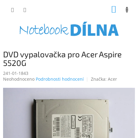
Přejít
NÁKUP
na
obsah
KOŠÍK
DVD vypalovačka pro Acer Aspire
5520G
241-01-1843
Průměrné
Neohodnoceno
Podrobnosti hodnocení
Značka:
Acer
hodnocení
produktu
je
0,0
z
5
hvězdiček.