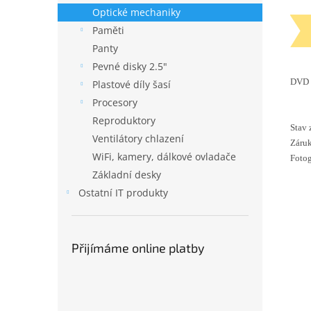
Optické mechaniky
Paměti
Panty
Pevné disky 2.5"
DVD 
Plastové díly šasí
Procesory
Reproduktory
Stav 
Ventilátory chlazení
Záruk
WiFi, kamery, dálkové ovladače
Fotog
Základní desky
Ostatní IT produkty
Přijímáme online platby