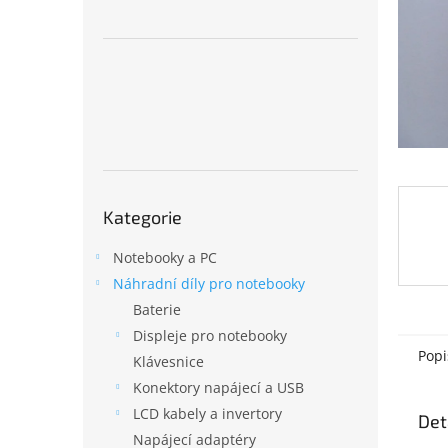
n
e
l
Přeskočit
Kategorie
kategorie
Notebooky a PC
Náhradní díly pro notebooky
Baterie
Displeje pro notebooky
Popi
Klávesnice
Konektory napájecí a USB
LCD kabely a invertory
Det
Napájecí adaptéry