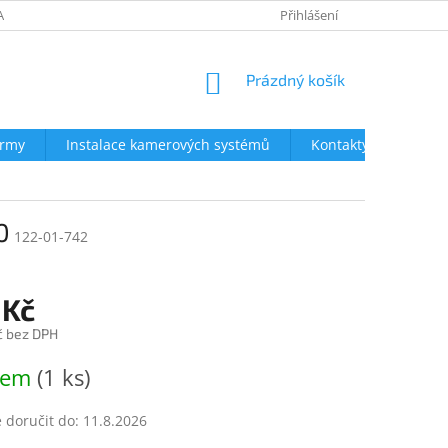
AVY
NEJČASTĚJŠÍ DOTAZY
OBCHODNÍ PODMÍNKY
Přihlášení
OCHRA
NÁKUPNÍ
Prázdný košík
KOŠÍK
irmy
Instalace kamerových systémů
Kontakty
0
122-01-742
 Kč
č bez DPH
dem
(1 ks)
doručit do:
11.8.2026