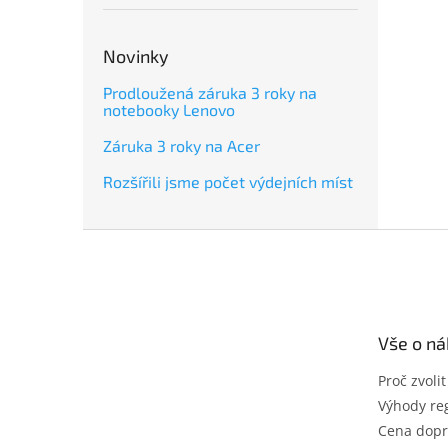
Novinky
Prodloužená záruka 3 roky na
notebooky Lenovo
Záruka 3 roky na Acer
Rozšířili jsme počet výdejních míst
Z
á
p
a
t
Vše o n
í
Proč zvoli
Výhody reg
Cena dopr