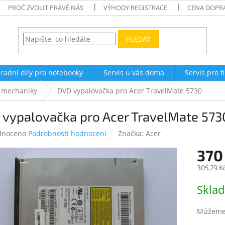
PROČ ZVOLIT PRÁVĚ NÁS
VÝHODY REGISTRACE
CENA DOPR
HLEDAT
radní díly pro notebooky
Servis u vás doma
Servis pro f
 mechaniky
DVD vypalovačka pro Acer TravelMate 5730
 vypalovačka pro Acer TravelMate 573
né
dnoceno
Podrobnosti hodnocení
Značka:
Acer
ení
370
tu
305,79 K
Měrná
Skla
cena:
ek.
Můžeme 