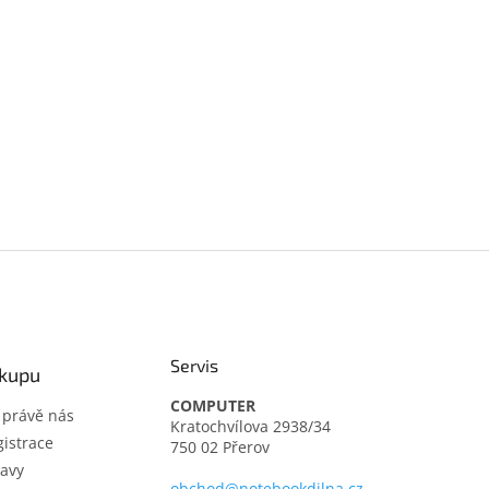
Servis
ákupu
COMPUTER
t právě nás
Kratochvílova 2938/34
istrace
750 02 Přerov
avy
obchod@notebookdilna.cz