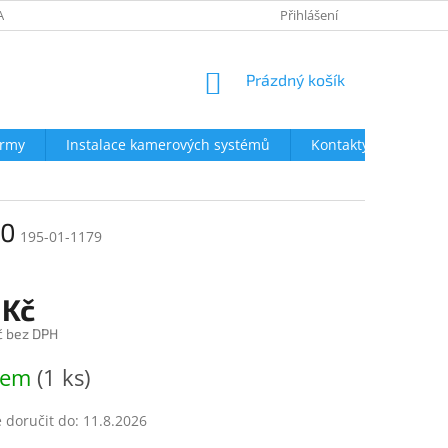
AVY
NEJČASTĚJŠÍ DOTAZY
OBCHODNÍ PODMÍNKY
Přihlášení
OCHRA
NÁKUPNÍ
Prázdný košík
KOŠÍK
irmy
Instalace kamerových systémů
Kontakty
00
195-01-1179
 Kč
č bez DPH
dem
(1 ks)
doručit do:
11.8.2026