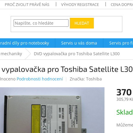
PROČ ZVOLIT PRÁVĚ NÁS
VÝHODY REGISTRACE
CENA DOPR
HLEDAT
radní díly pro notebooky
Servis u vás doma
Servis pro f
 mechaniky
DVD vypalovačka pro Toshiba Satellite L300
vypalovačka pro Toshiba Satellite L3
né
dnoceno
Podrobnosti hodnocení
Značka:
Toshiba
ení
370
tu
305,79 K
Měrná
Skla
cena:
ek.
Můžeme 