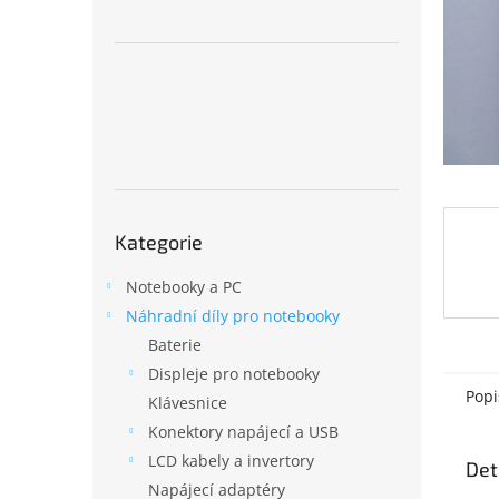
n
e
l
Přeskočit
Kategorie
kategorie
Notebooky a PC
Náhradní díly pro notebooky
Baterie
Displeje pro notebooky
Popi
Klávesnice
Konektory napájecí a USB
LCD kabely a invertory
Det
Napájecí adaptéry