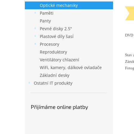
Optické mechaniky
Paměti
Panty
Pevné disky 2.5"
DVD 
Plastové díly šasí
Procesory
Reproduktory
Stav 
Ventilátory chlazení
Záruk
WiFi, kamery, dálkové ovladače
Fotog
Základní desky
Ostatní IT produkty
Přijímáme online platby