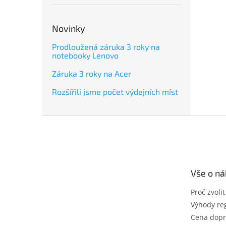
Novinky
Prodloužená záruka 3 roky na
notebooky Lenovo
Záruka 3 roky na Acer
Rozšířili jsme počet výdejních míst
Z
á
p
a
t
Vše o n
í
Proč zvoli
Výhody reg
Cena dopr