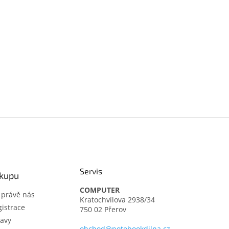
Servis
ákupu
COMPUTER
t právě nás
Kratochvílova 2938/34
istrace
750 02 Přerov
avy
obchod@notebookdilna.cz