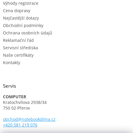
Výhody registrace
r
v
Cena dopravy
k
Nejčastější dotazy
y
Obchodní podmínky
v
ý
Ochrana osobních údajů
p
Reklamační řád
i
Servisní střediska
s
u
Naše certifikáty
Kontakty
Servis
COMPUTER
Kratochvílova 2938/34
750 02 Přerov
obchod@notebookdilna.cz
+420 581 219 076