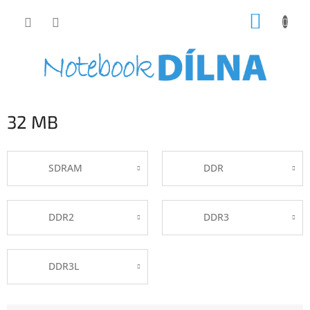
Přejít
NÁKUP
na
obsah
KOŠÍK
32 MB
SDRAM
DDR
DDR2
DDR3
DDR3L