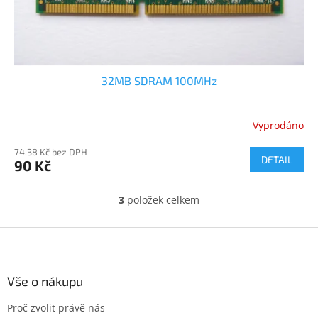
32MB SDRAM 100MHz
Vyprodáno
74,38 Kč bez DPH
DETAIL
90 Kč
3
položek celkem
O
v
l
Z
á
á
d
p
a
a
Vše o nákupu
c
t
í
Proč zvolit právě nás
í
p