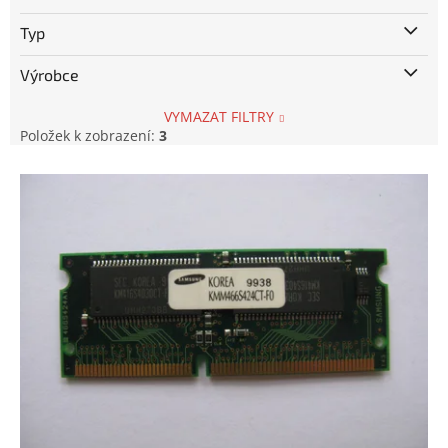
Typ
Výrobce
VYMAZAT FILTRY
Položek k zobrazení:
3
V
ý
p
i
s
p
r
o
d
u
k
t
ů