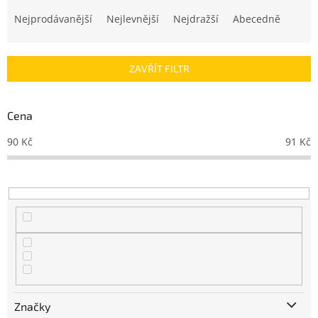
Ř
a
Nejprodávanější
Nejlevnější
Nejdražší
Abecedně
z
e
n
ZAVŘÍT FILTR
í
p
r
Cena
o
d
90
Kč
91
Kč
u
k
t
ů
Značky