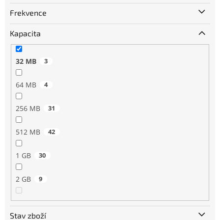
Frekvence
Kapacita
32 MB
3
64 MB
4
256 MB
31
512 MB
42
1 GB
30
2 GB
9
Stav zboží