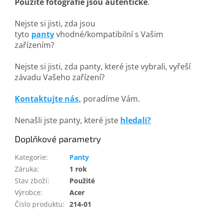
Použité fotografie jsou autentické
.
Nejste si jisti, zda jsou
tyto
panty
vhodné/kompatibilní s Vašim
zařízením?
Nejste si jisti, zda panty, které jste vybrali, vyřeší
závadu Vašeho zařízení?
Kontaktujte nás,
poradíme Vám.
Nenašli jste panty, které jste
hledali?
Doplňkové parametry
Kategorie
:
Panty
Záruka
:
1 rok
Stav zboží
:
Použité
Výrobce
:
Acer
Číslo produktu
:
214-01