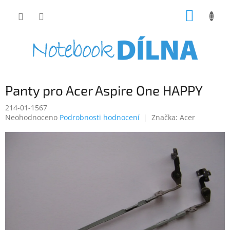
Přejít
NÁKUP
na
obsah
KOŠÍK
Panty pro Acer Aspire One HAPPY
214-01-1567
Průměrné
Neohodnoceno
Podrobnosti hodnocení
Značka:
Acer
hodnocení
produktu
je
0,0
z
5
hvězdiček.