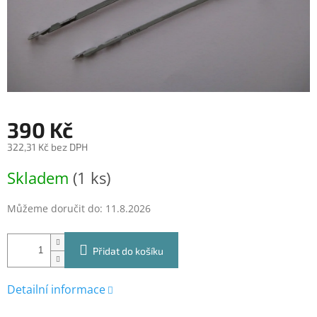
390 Kč
322,31 Kč bez DPH
Měrná
Skladem
(1 ks)
cena:
Můžeme doručit do:
11.8.2026
Přidat do košíku
Detailní informace