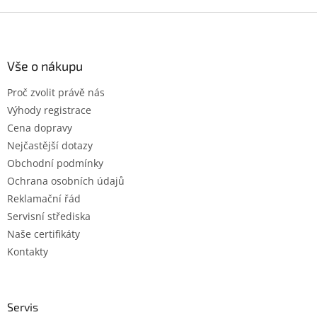
Z
á
p
a
Vše o nákupu
t
Proč zvolit právě nás
í
Výhody registrace
Cena dopravy
Nejčastější dotazy
Obchodní podmínky
Ochrana osobních údajů
Reklamační řád
Servisní střediska
Naše certifikáty
Kontakty
Servis