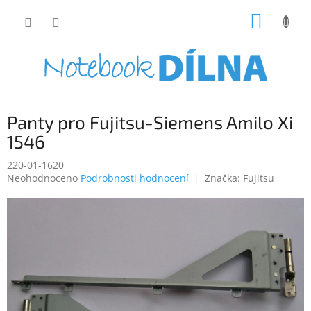
Přejít
NÁKUP
na
obsah
KOŠÍK
Panty pro Fujitsu-Siemens Amilo Xi
1546
220-01-1620
Průměrné
Neohodnoceno
Podrobnosti hodnocení
Značka:
Fujitsu
hodnocení
produktu
je
0,0
z
5
hvězdiček.