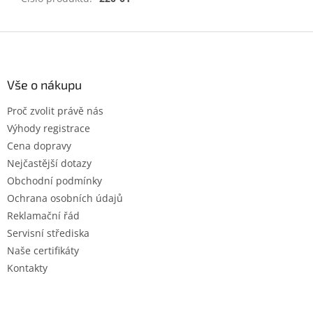
Z
á
p
a
Vše o nákupu
t
Proč zvolit právě nás
í
Výhody registrace
Cena dopravy
Nejčastější dotazy
Obchodní podmínky
Ochrana osobních údajů
Reklamační řád
Servisní střediska
Naše certifikáty
Kontakty