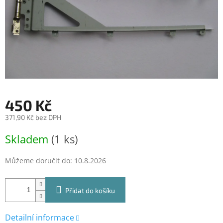
450 Kč
371,90 Kč bez DPH
Měrná
Skladem
(1 ks)
cena:
Můžeme doručit do:
10.8.2026
Přidat do košíku
Detailní informace