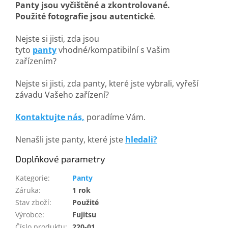
Panty jsou vyčištěné a zkontrolované.
Použité fotografie jsou autentické
.
Nejste si jisti, zda jsou
tyto
panty
vhodné/kompatibilní s Vašim
zařízením?
Nejste si jisti, zda panty, které jste vybrali, vyřeší
závadu Vašeho zařízení?
Kontaktujte nás,
poradíme Vám.
Nenašli jste panty, které jste
hledali?
Doplňkové parametry
Kategorie
:
Panty
Záruka
:
1 rok
Stav zboží
:
Použité
Výrobce
:
Fujitsu
Číslo produktu
:
220-01