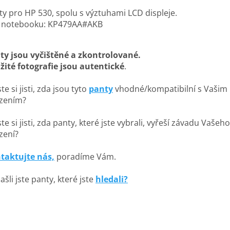
ty pro HP 530, spolu s výztuhami LCD displeje.
 notebooku: KP479AA#AKB
ty jsou vyčištěné a zkontrolované.
žité fotografie jsou autentické
.
te si jisti, zda jsou tyto
panty
vhodné/kompatibilní s Vašim
ízením?
te si jisti, zda panty, které jste vybrali, vyřeší závadu Vašeho
zení?
taktujte nás,
poradíme Vám.
šli jste panty, které jste
hledali?