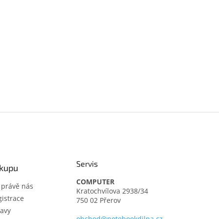
Servis
ákupu
COMPUTER
t právě nás
Kratochvílova 2938/34
istrace
750 02 Přerov
avy
obchod@notebookdilna.cz