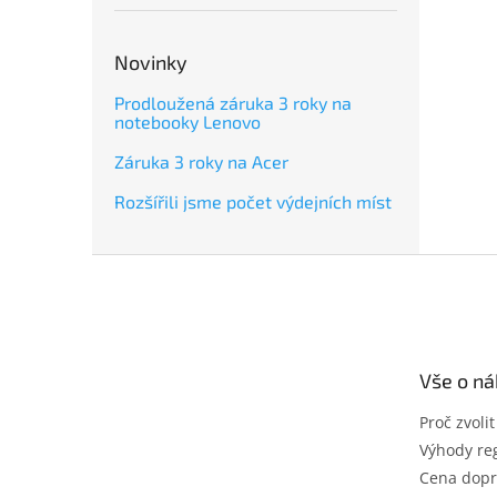
Novinky
Prodloužená záruka 3 roky na
notebooky Lenovo
Záruka 3 roky na Acer
Rozšířili jsme počet výdejních míst
Z
á
p
a
t
Vše o n
í
Proč zvoli
Výhody reg
Cena dopr