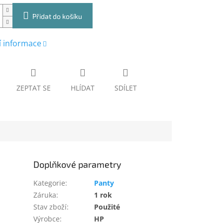
Přidat do košíku
í informace
ZEPTAT SE
HLÍDAT
SDÍLET
Doplňkové parametry
Kategorie
:
Panty
Záruka
:
1 rok
Stav zboží
:
Použité
Výrobce
:
HP