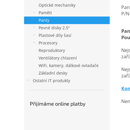
Optické mechaniky
Pan
Paměti
P/N
Panty
Pevné disky 2.5"
Pan
Plastové díly šasí
Pou
Procesory
Nejs
Reproduktory
zař
Ventilátory chlazení
WiFi, kamery, dálkové ovladače
Nejs
Základní desky
zaří
Ostatní IT produkty
Kon
Nena
Přijímáme online platby