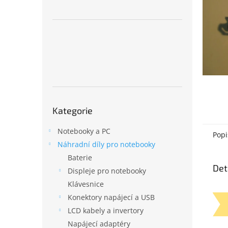
n
e
l
Přeskočit
Kategorie
kategorie
Notebooky a PC
Popi
Náhradní díly pro notebooky
Baterie
Det
Displeje pro notebooky
Klávesnice
Konektory napájecí a USB
LCD kabely a invertory
Napájecí adaptéry