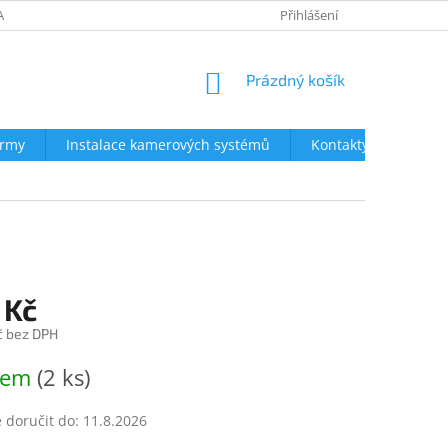
AVY
NEJČASTĚJŠÍ DOTAZY
OBCHODNÍ PODMÍNKY
Přihlášení
OCHRA
NÁKUPNÍ
Prázdný košík
KOŠÍK
irmy
Instalace kamerových systémů
Kontakty
 Kč
č bez DPH
dem
(2 ks)
doručit do:
11.8.2026