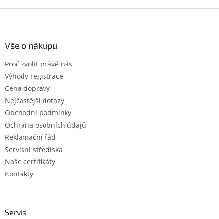
Z
á
p
a
Vše o nákupu
t
Proč zvolit právě nás
í
Výhody registrace
Cena dopravy
Nejčastější dotazy
Obchodní podmínky
Ochrana osobních údajů
Reklamační řád
Servisní střediska
Naše certifikáty
Kontakty
Servis