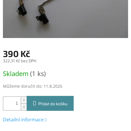
390 Kč
322,31 Kč bez DPH
Měrná
Skladem
(1 ks)
cena:
Můžeme doručit do:
11.8.2026
Přidat do košíku
Detailní informace