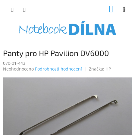
Přejít
NÁKUP
na
obsah
KOŠÍK
Panty pro HP Pavilion DV6000
070-01-443
Průměrné
Neohodnoceno
Podrobnosti hodnocení
Značka:
HP
hodnocení
produktu
je
0,0
z
5
hvězdiček.