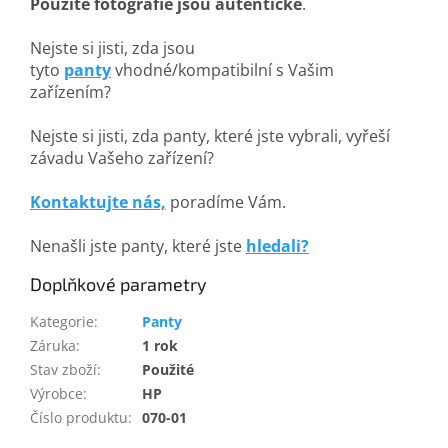
Použité fotografie jsou autentické
.
Nejste si jisti, zda jsou
tyto
panty
vhodné/kompatibilní s Vašim
zařízením?
Nejste si jisti, zda panty, které jste vybrali, vyřeší
závadu Vašeho zařízení?
Kontaktujte nás,
poradíme Vám.
Nenašli jste panty, které jste
hledali?
Doplňkové parametry
Kategorie
:
Panty
Záruka
:
1 rok
Stav zboží
:
Použité
Výrobce
:
HP
Číslo produktu
:
070-01