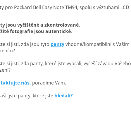
ty pro Packard Bell Easy Note TM94, spolu s výztuhami LCD 
ty jsou vyčištěné a zkontrolované.
žité fotografie jsou autentické
.
te si jisti, zda jsou tyto
panty
vhodné/kompatibilní s Vašim
ízením?
te si jisti, zda panty, které jste vybrali, vyřeší závadu Vašeho
zení?
taktujte nás,
poradíme Vám.
šli jste panty, které jste
hledali?