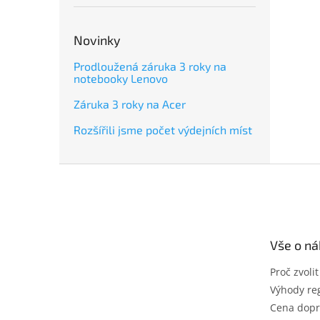
Novinky
Prodloužená záruka 3 roky na
notebooky Lenovo
Záruka 3 roky na Acer
Rozšířili jsme počet výdejních míst
Z
á
p
a
t
Vše o n
í
Proč zvoli
Výhody reg
Cena dopr