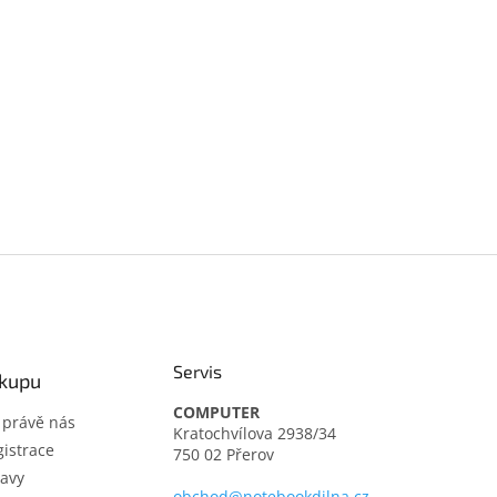
Servis
ákupu
COMPUTER
t právě nás
Kratochvílova 2938/34
istrace
750 02 Přerov
avy
obchod@notebookdilna.cz