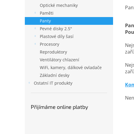
Optické mechaniky
Pan
Paměti
Panty
Pan
Pevné disky 2.5"
Pou
Plastové díly šasí
Procesory
Nejs
zař
Reproduktory
Ventilátory chlazení
Nejs
WiFi, kamery, dálkové ovladače
zaří
Základní desky
Ostatní IT produkty
Kon
Nena
Přijímáme online platby