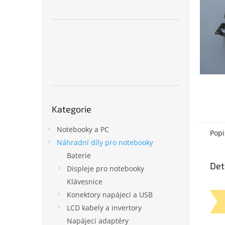
n
e
l
Přeskočit
Kategorie
kategorie
Notebooky a PC
Popi
Náhradní díly pro notebooky
Baterie
Det
Displeje pro notebooky
Klávesnice
Konektory napájecí a USB
LCD kabely a invertory
Napájecí adaptéry