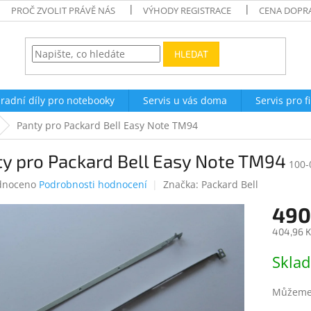
PROČ ZVOLIT PRÁVĚ NÁS
VÝHODY REGISTRACE
CENA DOPR
HLEDAT
radní díly pro notebooky
Servis u vás doma
Servis pro f
Panty pro Packard Bell Easy Note TM94
y pro Packard Bell Easy Note TM94
100-
né
dnoceno
Podrobnosti hodnocení
Značka:
Packard Bell
ení
490
tu
404,96 K
Měrná
Skla
cena:
ek.
Můžeme 