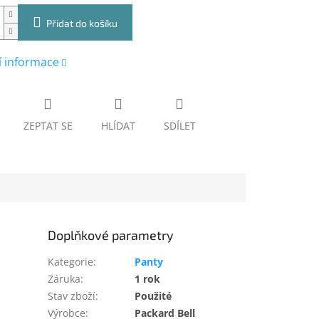
Přidat do košíku
í informace
ZEPTAT SE
HLÍDAT
SDÍLET
Doplňkové parametry
Kategorie
:
Panty
Záruka
:
1 rok
Stav zboží
:
Použité
Výrobce
:
Packard Bell