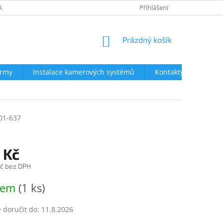
AVY
NEJČASTĚJŠÍ DOTAZY
OBCHODNÍ PODMÍNKY
Přihlášení
OCHRA
NÁKUPNÍ
Prázdný košík
KOŠÍK
irmy
Instalace kamerových systémů
Kontakty
01-637
 Kč
č bez DPH
dem
(1 ks)
doručit do:
11.8.2026