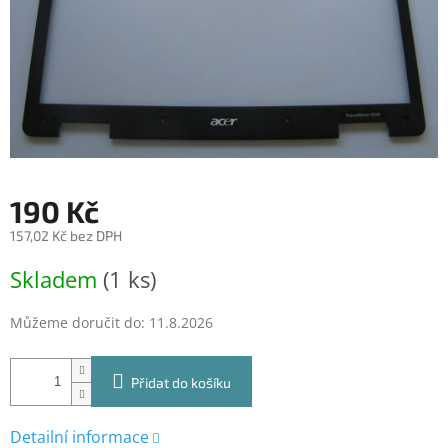
190 Kč
157,02 Kč bez DPH
Měrná
Skladem
(1 ks)
cena:
Můžeme doručit do:
11.8.2026
Přidat do košíku
Detailní informace