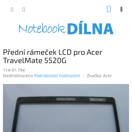
Přejít
NÁKUP
na
obsah
KOŠÍK
Přední rámeček LCD pro Acer
TravelMate 5520G
114-01-794
Průměrné
Neohodnoceno
Podrobnosti hodnocení
Značka:
Acer
hodnocení
produktu
je
0,0
z
5
hvězdiček.