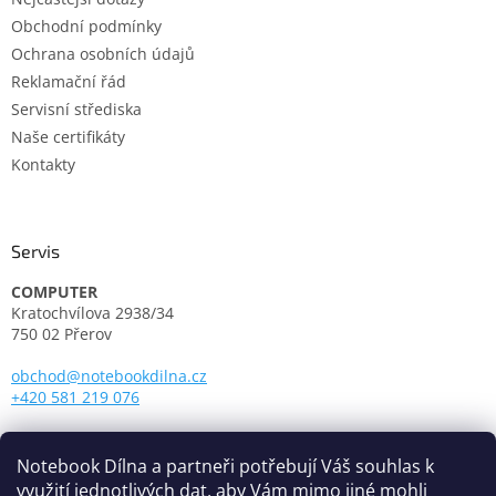
Obchodní podmínky
Ochrana osobních údajů
Reklamační řád
Servisní střediska
Naše certifikáty
Kontakty
Servis
COMPUTER
Kratochvílova 2938/34
750 02 Přerov
obchod@notebookdilna.cz
+420 581 219 076
Otevírací doba:
Pondělí - Pátek: 9.00 - 17.00
Notebook Dílna a partneři potřebují Váš souhlas k
využití jednotlivých dat, aby Vám mimo jiné mohli