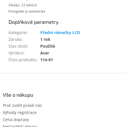
Záruka: 12 měsíců
Fotografie je autentická
Doplňkové parametry
Kategorie
:
Přední rámečky LCD
Záruka
:
1 rok
Stav zboží
:
Použité
Výrobce
:
Acer
Číslo produktu
:
114-01
Z
á
p
a
Vše o nákupu
t
Proč zvolit právě nás
í
Výhody registrace
Cena dopravy
Nejčastější dotazy