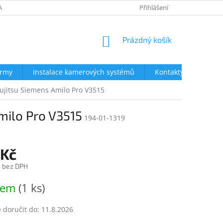
AVY
NEJČASTĚJŠÍ DOTAZY
OBCHODNÍ PODMÍNKY
Přihlášení
OCHRA
NÁKUPNÍ
Prázdný košík
KOŠÍK
irmy
Instalace kamerových systémů
Kontakty
ujitsu Siemens Amilo Pro V3515
milo Pro V3515
194-01-1319
 Kč
č bez DPH
dem
(1 ks)
doručit do:
11.8.2026