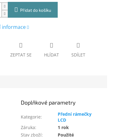
Přidat do košíku
í informace
ZEPTAT SE
HLÍDAT
SDÍLET
Doplňkové parametry
Přední rámečky
Kategorie
:
LCD
Záruka
:
1 rok
Stav zboží
:
Použité