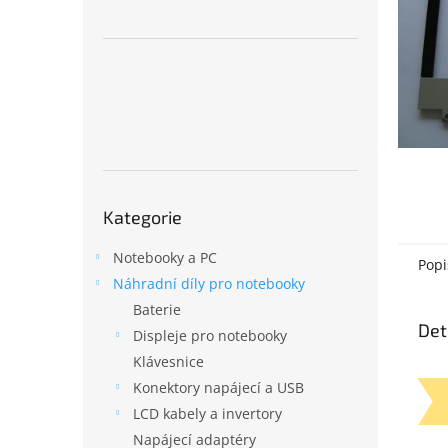
n
e
l
Přeskočit
Kategorie
kategorie
Notebooky a PC
Popi
Náhradní díly pro notebooky
Baterie
Det
Displeje pro notebooky
Klávesnice
Konektory napájecí a USB
LCD kabely a invertory
Napájecí adaptéry