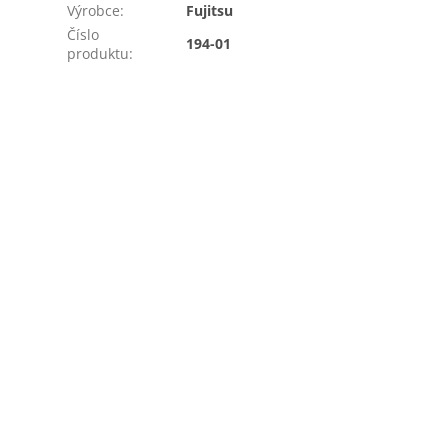
Výrobce
:
Fujitsu
Číslo
194-01
produktu
: