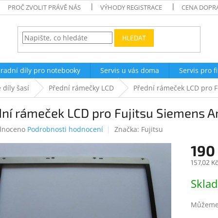
PROČ ZVOLIT PRÁVĚ NÁS
VÝHODY REGISTRACE
CENA DOPR
HLEDAT
radní díly pro notebooky
Servis u vás doma
Servis pro f
 díly šasí
Přední rámečky LCD
Přední rámeček LCD pro F
ní rámeček LCD pro Fujitsu Siemens A
né
dnoceno
Podrobnosti hodnocení
Značka:
Fujitsu
ení
190
tu
157,02 K
Měrná
Skla
cena:
ek.
Můžeme 