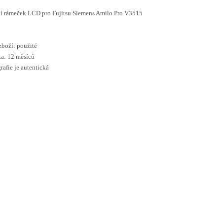
í rámeček LCD pro Fujitsu Siemens Amilo Pro V3515
zboží: použité
a: 12 měsíců
rafie je autentická