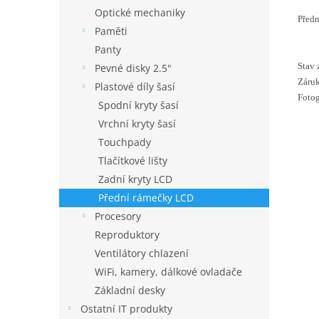
Optické mechaniky
Předn
Paměti
Panty
Stav 
Pevné disky 2.5"
Záruk
Plastové díly šasí
Fotog
Spodní kryty šasí
Vrchní kryty šasí
Touchpady
Tlačítkové lišty
Zadní kryty LCD
Přední rámečky LCD
Procesory
Reproduktory
Ventilátory chlazení
WiFi, kamery, dálkové ovladače
Základní desky
Ostatní IT produkty