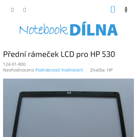
Přejít
NÁKUP
na
obsah
KOŠÍK
Přední rámeček LCD pro HP 530
124-01-800
Průměrné
Neohodnoceno
Podrobnosti hodnocení
Značka:
HP
hodnocení
produktu
je
0,0
z
5
hvězdiček.