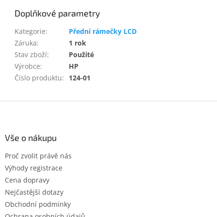
Doplňkové parametry
Kategorie
:
Přední rámečky LCD
Záruka
:
1 rok
Stav zboží
:
Použité
Výrobce
:
HP
Číslo produktu
:
124-01
Z
á
p
a
Vše o nákupu
t
Proč zvolit právě nás
í
Výhody registrace
Cena dopravy
Nejčastější dotazy
Obchodní podmínky
Ochrana osobních údajů