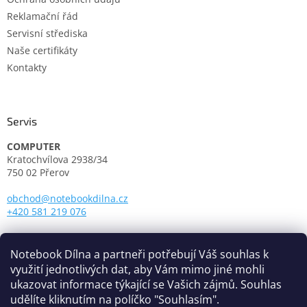
Reklamační řád
Servisní střediska
Naše certifikáty
Kontakty
Servis
COMPUTER
Kratochvílova 2938/34
750 02 Přerov
obchod@notebookdilna.cz
+420 581 219 076
Otevírací doba:
Pondělí - Pátek: 9.00 - 17.00
Notebook Dílna a partneři potřebují Váš souhlas k
využití jednotlivých dat, aby Vám mimo jiné mohli
ukazovat informace týkající se Vašich zájmů. Souhlas
udělíte kliknutím na políčko "Souhlasím".