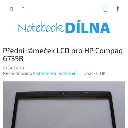
Přejít
NÁKUP
na
obsah
KOŠÍK
Přední rámeček LCD pro HP Compaq
6735B
075-01-543
Průměrné
Neohodnoceno
Podrobnosti hodnocení
Značka:
HP
hodnocení
produktu
je
0,0
z
5
hvězdiček.