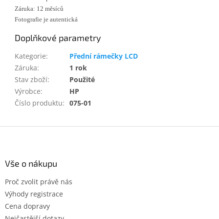
Záruka: 12 měsíců
Fotografie je autentická
Doplňkové parametry
Kategorie
:
Přední rámečky LCD
Záruka
:
1 rok
Stav zboží
:
Použité
Výrobce
:
HP
Číslo produktu
:
075-01
Z
á
p
a
Vše o nákupu
t
Proč zvolit právě nás
í
Výhody registrace
Cena dopravy
Nejčastější dotazy