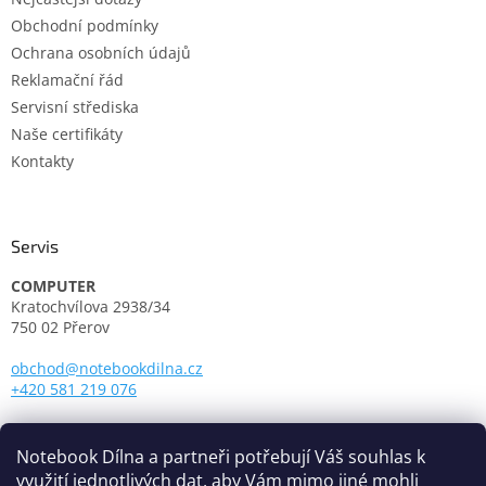
Obchodní podmínky
Ochrana osobních údajů
Reklamační řád
Servisní střediska
Naše certifikáty
Kontakty
Servis
COMPUTER
Kratochvílova 2938/34
750 02 Přerov
obchod@notebookdilna.cz
+420 581 219 076
Otevírací doba:
Pondělí - Pátek: 9.00 - 17.00
Notebook Dílna a partneři potřebují Váš souhlas k
využití jednotlivých dat, aby Vám mimo jiné mohli