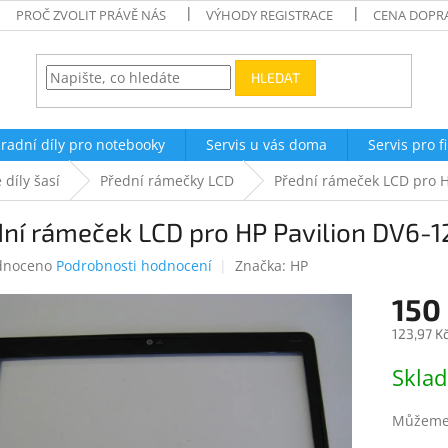
PROČ ZVOLIT PRÁVĚ NÁS
VÝHODY REGISTRACE
CENA DOPR
HLEDAT
radní díly pro notebooky
Servis u vás doma
Servis pro f
 díly šasí
Přední rámečky LCD
Přední rámeček LCD pro H
dní rámeček LCD pro HP Pavilion DV6-
né
dnoceno
Podrobnosti hodnocení
Značka:
HP
ení
150
tu
123,97 K
Měrná
Skla
cena:
ek.
Můžeme 