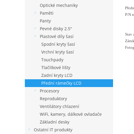
Optické mechaniky
Před
Paměti
P/N 
Panty
Pevné disky 2.5"
Stav 
Plastové díly šasí
Záruk
Spodní kryty šasí
Fotog
Vrchní kryty šasí
Touchpady
Tlačítkové lišty
Zadní kryty LCD
Přední rámečky LCD
Procesory
Reproduktory
Ventilátory chlazení
WiFi, kamery, dálkové ovladače
Základní desky
Ostatní IT produkty