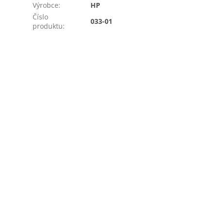
Výrobce
:
HP
Číslo
033-01
produktu
: