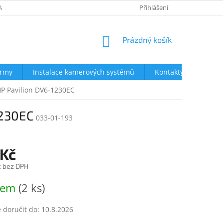
AVY
NEJČASTĚJŠÍ DOTAZY
OBCHODNÍ PODMÍNKY
Přihlášení
OCHRA
NÁKUPNÍ
Prázdný košík
KOŠÍK
irmy
Instalace kamerových systémů
Kontakty
P Pavilion DV6-1230EC
1230EC
033-01-193
 Kč
č bez DPH
dem
(2 ks)
doručit do:
10.8.2026