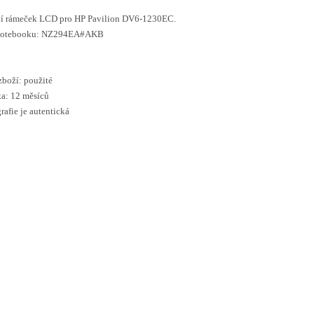
ní rámeček LCD pro HP Pavilion DV6-1230EC.
notebooku: NZ294EA#AKB
zboží: použité
a: 12 měsíců
rafie je autentická