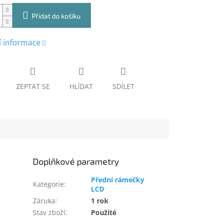
Přidat do košíku
í informace
ZEPTAT SE
HLÍDAT
SDÍLET
Doplňkové parametry
Přední rámečky
Kategorie
:
LCD
Záruka
:
1 rok
Stav zboží
:
Použité