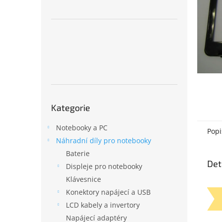
n
e
l
Přeskočit
Kategorie
kategorie
Notebooky a PC
Popi
Náhradní díly pro notebooky
Baterie
Det
Displeje pro notebooky
Klávesnice
Konektory napájecí a USB
LCD kabely a invertory
Napájecí adaptéry