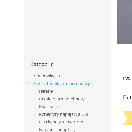
n
e
l
Přeskočit
Kategorie
kategorie
Notebooky a PC
Popi
Náhradní díly pro notebooky
Baterie
Det
Displeje pro notebooky
Klávesnice
Konektory napájecí a USB
LCD kabely a invertory
Napájecí adaptéry