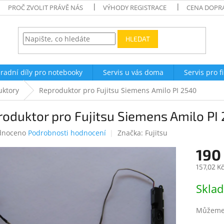
PROČ ZVOLIT PRÁVĚ NÁS
VÝHODY REGISTRACE
CENA DOPR
HLEDAT
radní díly pro notebooky
Servis u vás doma
Servis pro f
uktory
Reproduktor pro Fujitsu Siemens Amilo PI 2540
oduktor pro Fujitsu Siemens Amilo PI
né
dnoceno
Podrobnosti hodnocení
Značka:
Fujitsu
ení
190
tu
157,02 K
Měrná
Skla
cena:
ek.
Můžeme 