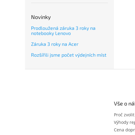
Novinky
Prodloužená záruka 3 roky na
notebooky Lenovo
Záruka 3 roky na Acer
Rozšířili jsme počet výdejních míst
Z
á
p
a
t
Vše o n
í
Proč zvoli
Výhody reg
Cena dopr