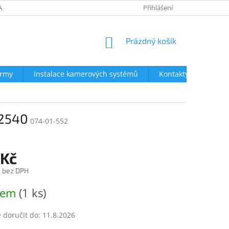
AVY
NEJČASTĚJŠÍ DOTAZY
OBCHODNÍ PODMÍNKY
Přihlášení
OCHRA
NÁKUPNÍ
Prázdný košík
KOŠÍK
irmy
Instalace kamerových systémů
Kontakty
 2540
074-01-552
 Kč
č bez DPH
dem
(1 ks)
doručit do:
11.8.2026