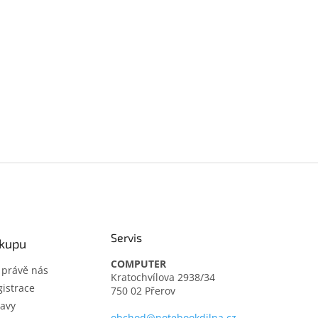
Servis
ákupu
COMPUTER
t právě nás
Kratochvílova 2938/34
istrace
750 02 Přerov
avy
obchod@notebookdilna.cz