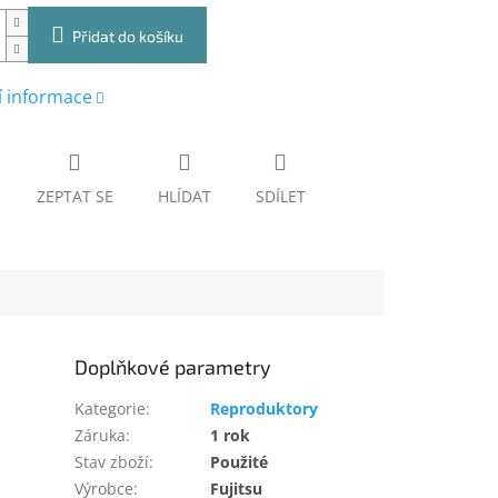
Přidat do košíku
í informace
ZEPTAT SE
HLÍDAT
SDÍLET
Doplňkové parametry
Kategorie
:
Reproduktory
Záruka
:
1 rok
Stav zboží
:
Použité
Výrobce
:
Fujitsu