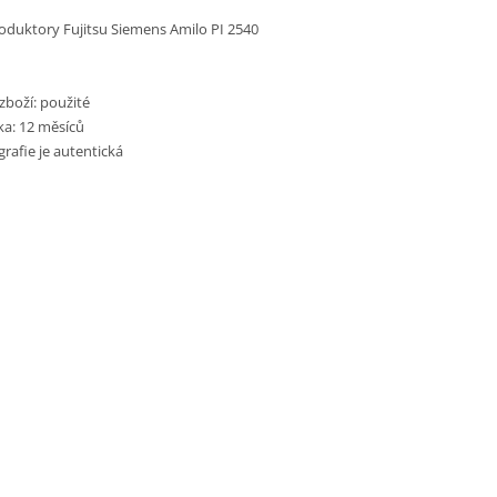
oduktory
Fujitsu Siemens Amilo PI 2540
zboží: použité
ka: 12 měsíců
rafie je autentická