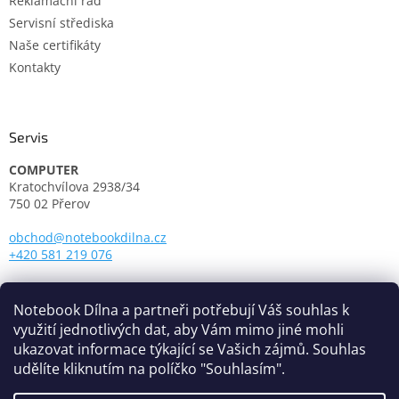
Reklamační řád
Servisní střediska
Naše certifikáty
Kontakty
Servis
COMPUTER
Kratochvílova 2938/34
750 02 Přerov
obchod@notebookdilna.cz
+420 581 219 076
Otevírací doba:
Pondělí - Pátek: 9.00 - 17.00
Notebook Dílna a partneři potřebují Váš souhlas k
využití jednotlivých dat, aby Vám mimo jiné mohli
ukazovat informace týkající se Vašich zájmů. Souhlas
udělíte kliknutím na políčko "Souhlasím".