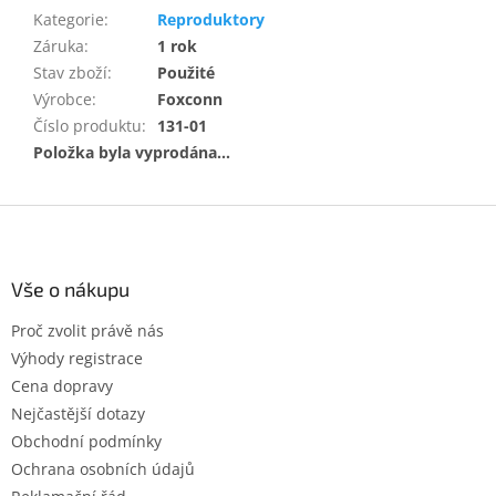
Kategorie
:
Reproduktory
Záruka
:
1 rok
Stav zboží
:
Použité
Výrobce
:
Foxconn
Číslo produktu
:
131-01
Položka byla vyprodána…
Z
á
p
a
Vše o nákupu
t
Proč zvolit právě nás
í
Výhody registrace
Cena dopravy
Nejčastější dotazy
Obchodní podmínky
Ochrana osobních údajů