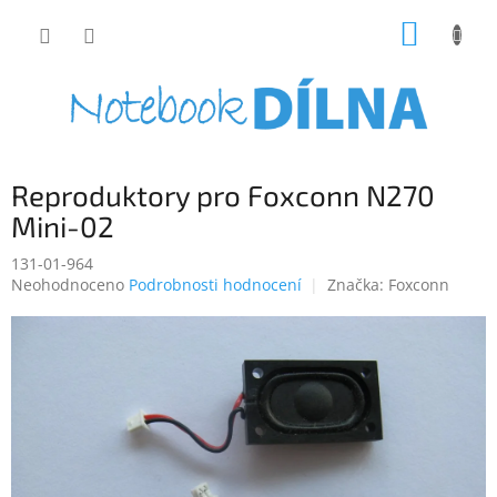
Přejít
NÁKUP
na
obsah
KOŠÍK
Reproduktory pro Foxconn N270
Mini-02
131-01-964
Průměrné
Neohodnoceno
Podrobnosti hodnocení
Značka:
Foxconn
hodnocení
produktu
je
0,0
z
5
hvězdiček.