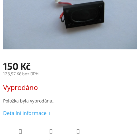
150 Kč
123,97 Kč bez DPH
Měrná
Vyprodáno
cena:
Položka byla vyprodána…
Detailní informace