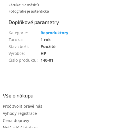
Záruka: 12 měsíců
Fotografie je autentická
Doplňkové parametry
Kategorie
:
Reproduktory
Záruka
:
1 rok
Stav zboží
:
Použité
Výrobce
:
HP
Číslo produktu
:
140-01
Z
á
p
a
Vše o nákupu
t
Proč zvolit právě nás
í
Výhody registrace
Cena dopravy
Nejčastější dotazy