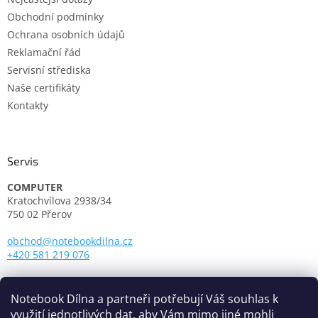
Obchodní podmínky
Ochrana osobních údajů
Reklamační řád
Servisní střediska
Naše certifikáty
Kontakty
Servis
COMPUTER
Kratochvílova 2938/34
750 02 Přerov
obchod@notebookdilna.cz
+420 581 219 076
Otevírací doba:
Pondělí - Pátek: 9.00 - 17.00
Notebook Dílna a partneři potřebují Váš souhlas k
využití jednotlivých dat, aby Vám mimo jiné mohli