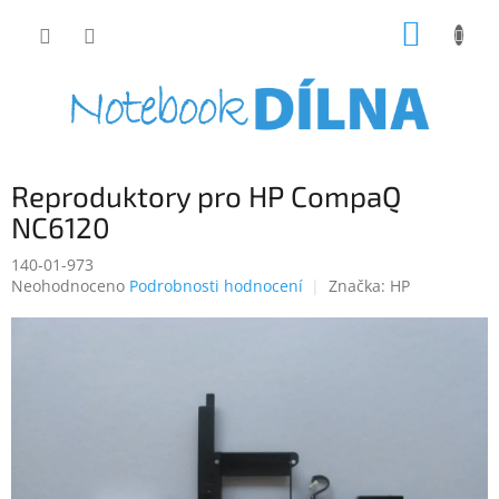
Přejít
NÁKUP
na
obsah
KOŠÍK
Reproduktory pro HP CompaQ
NC6120
140-01-973
Průměrné
Neohodnoceno
Podrobnosti hodnocení
Značka:
HP
hodnocení
produktu
je
0,0
z
5
hvězdiček.