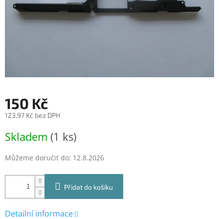
150 Kč
123,97 Kč bez DPH
Měrná
Skladem
(1 ks)
cena:
Můžeme doručit do:
12.8.2026
Přidat do košíku
Detailní informace