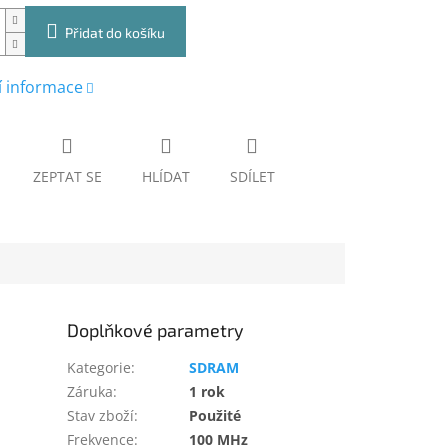
Přidat do košíku
í informace
ZEPTAT SE
HLÍDAT
SDÍLET
Doplňkové parametry
Kategorie
:
SDRAM
Záruka
:
1 rok
Stav zboží
:
Použité
Frekvence
:
100 MHz