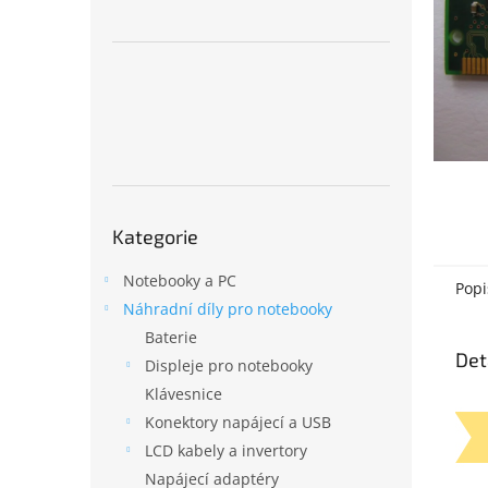
n
e
l
Přeskočit
Kategorie
kategorie
Notebooky a PC
Popi
Náhradní díly pro notebooky
Baterie
Det
Displeje pro notebooky
Klávesnice
Konektory napájecí a USB
LCD kabely a invertory
Napájecí adaptéry