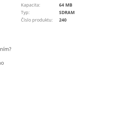
Kapacita
:
64 MB
Typ
:
SDRAM
Číslo produktu
:
240
ením?
ho