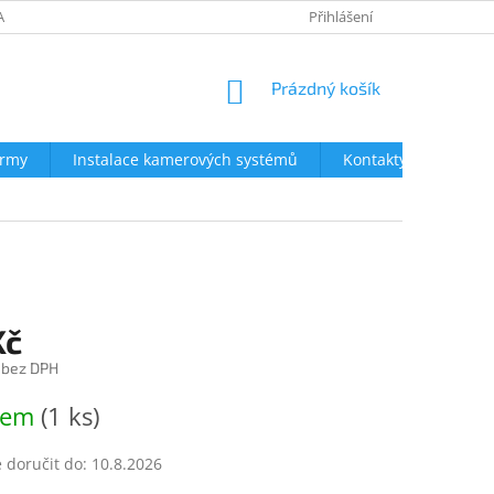
AVY
NEJČASTĚJŠÍ DOTAZY
OBCHODNÍ PODMÍNKY
Přihlášení
OCHRA
NÁKUPNÍ
Prázdný košík
KOŠÍK
irmy
Instalace kamerových systémů
Kontakty
Kč
 bez DPH
dem
(1 ks)
doručit do:
10.8.2026