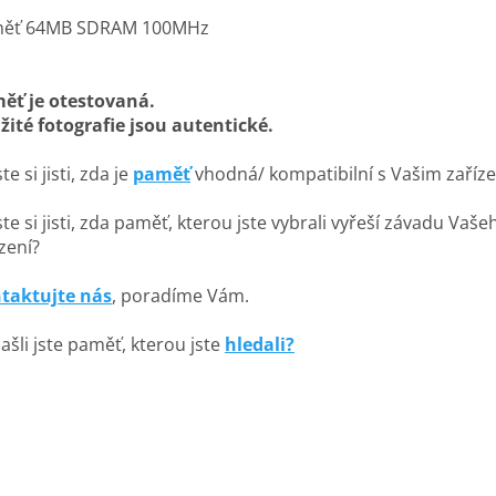
ěť 64MB SDRAM 100MHz
ěť je otestovaná.
žité fotografie jsou autentické.
te si jisti, zda je
paměť
vhodná/ kompatibilní s Vašim zaříz
te si jisti, zda paměť, kterou jste vybrali vyřeší závadu Vaše
zení?
taktujte nás
, poradíme Vám.
ašli jste paměť, kterou jste
hledali?