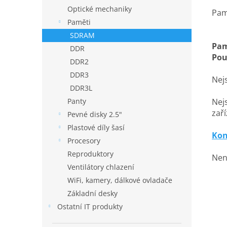
Optické mechaniky
Pam
Paměti
SDRAM
Pam
DDR
Pou
DDR2
DDR3
Nejs
DDR3L
Nejs
Panty
zaří
Pevné disky 2.5"
Plastové díly šasí
Kon
Procesory
Reproduktory
Nen
Ventilátory chlazení
WiFi, kamery, dálkové ovladače
Základní desky
Ostatní IT produkty