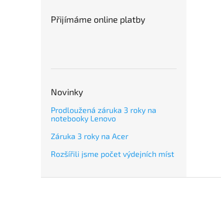
Přijímáme online platby
Novinky
Prodloužená záruka 3 roky na
notebooky Lenovo
Záruka 3 roky na Acer
Rozšířili jsme počet výdejních míst
Z
á
p
a