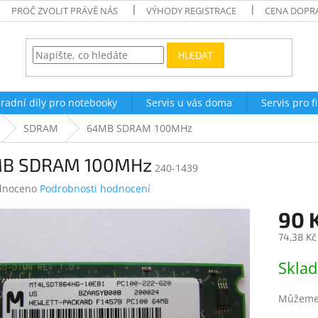
PROČ ZVOLIT PRÁVĚ NÁS
VÝHODY REGISTRACE
CENA DOPR
HLEDAT
radní díly pro notebooky
Servis u vás doma
Servis pro f
SDRAM
64MB SDRAM 100MHz
B SDRAM 100MHz
240-1439
né
dnoceno
Podrobnosti hodnocení
ení
90 
tu
74,38 Kč
Měrná
Skla
cena:
ek.
Můžeme 