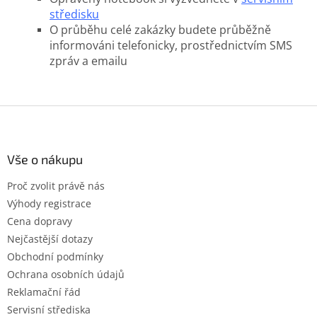
středisku
O průběhu celé zakázky budete průběžně
informováni telefonicky, prostřednictvím SMS
zpráv a emailu
Z
á
p
a
Vše o nákupu
t
Proč zvolit právě nás
í
Výhody registrace
Cena dopravy
Nejčastější dotazy
Obchodní podmínky
Ochrana osobních údajů
Reklamační řád
Servisní střediska