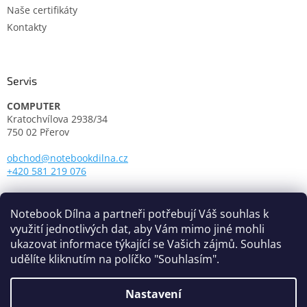
Naše certifikáty
Kontakty
Servis
COMPUTER
Kratochvílova 2938/34
750 02 Přerov
obchod@notebookdilna.cz
+420 581 219 076
Otevírací doba:
Pondělí - Pátek: 9.00 - 17.00
Notebook Dílna a partneři potřebují Váš souhlas k
využití jednotlivých dat, aby Vám mimo jiné mohli
ukazovat informace týkající se Vašich zájmů. Souhlas
udělíte kliknutím na políčko "Souhlasím".
Nastavení
Vytvořil Shoptet