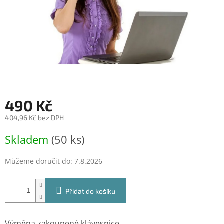
490 Kč
404,96 Kč bez DPH
Měrná
Skladem
(50 ks)
cena:
Můžeme doručit do:
7.8.2026
Přidat do košíku
Výměna zakoupené klávesnice.