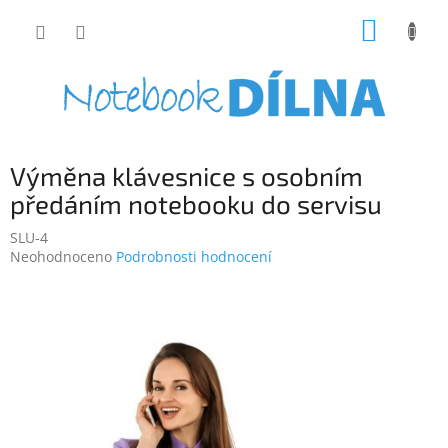
Přejít
NÁKUP
na
obsah
KOŠÍK
Výměna klávesnice s osobním
předáním notebooku do servisu
SLU-4
Průměrné
Neohodnoceno
Podrobnosti hodnocení
hodnocení
produktu
je
0,0
z
5
hvězdiček.