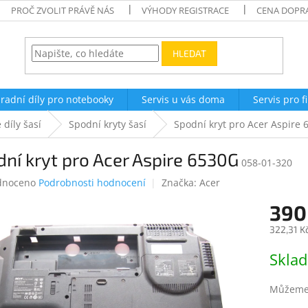
PROČ ZVOLIT PRÁVĚ NÁS
VÝHODY REGISTRACE
CENA DOPR
HLEDAT
radní díly pro notebooky
Servis u vás doma
Servis pro f
 díly šasí
Spodní kryty šasí
Spodní kryt pro Acer Aspire
ní kryt pro Acer Aspire 6530G
058-01-320
né
dnoceno
Podrobnosti hodnocení
Značka:
Acer
ení
390
tu
322,31 K
Měrná
Skla
cena:
ek.
Můžeme 