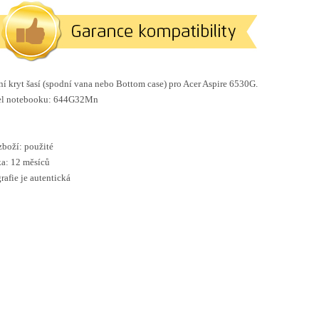
í kryt šasí (spodní vana nebo Bottom case) pro Acer
Aspire 6530G.
l notebooku: 644G32Mn
zboží: použité
a: 12 měsíců
rafie je autentická