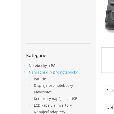
n
e
l
Přeskočit
Kategorie
kategorie
Notebooky a PC
Náhradní díly pro notebooky
Baterie
Displeje pro notebooky
Popi
Klávesnice
Konektory napájecí a USB
LCD kabely a invertory
Det
Napájecí adaptéry