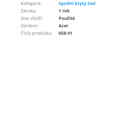
Kategorie
:
Spodní kryty šasí
Záruka
:
1 rok
Stav zboží
:
Použité
Výrobce
:
Acer
Číslo produktu
:
058-01