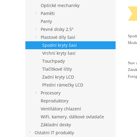
Optické mechaniky
Paměti
Panty
Pevné disky 2.5"
Spodn
Plastové díly šasí
Mode
Spodní kryty šasí
Vrchní kryty šasí
Touchpady
Stav 
Tlačítkové lišty
Záruk
Fotog
Zadní kryty LCD
Přední rámečky LCD
Procesory
Reproduktory
Ventilátory chlazení
WiFi, kamery, dálkové ovladače
Základní desky
Ostatní IT produkty