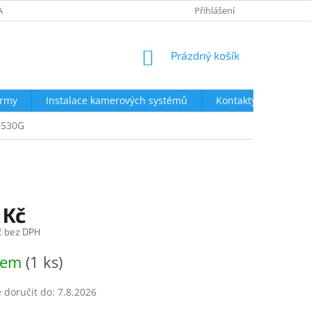
AVY
NEJČASTĚJŠÍ DOTAZY
OBCHODNÍ PODMÍNKY
Přihlášení
OCHRA
NÁKUPNÍ
Prázdný košík
KOŠÍK
irmy
Instalace kamerových systémů
Kontakty
 6530G
 Kč
č bez DPH
dem
(1 ks)
doručit do:
7.8.2026