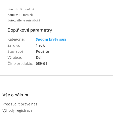
Stav zboží: použité
Záruka: 12 měsíců
Fotografie je autentická
Doplňkové parametry
Kategorie
:
Spodní kryty šasí
Záruka
:
1 rok
Stav zboží
:
Použité
Výrobce
:
Dell
Číslo produktu
:
059-01
Z
á
p
a
Vše o nákupu
t
Proč zvolit právě nás
í
Výhody registrace