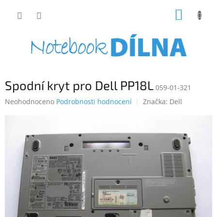
Přejít
NÁKUP
na
obsah
KOŠÍK
Spodní kryt pro Dell PP18L
059-01-321
Průměrné
Neohodnoceno
Podrobnosti hodnocení
Značka:
Dell
hodnocení
produktu
je
0,0
z
5
hvězdiček.