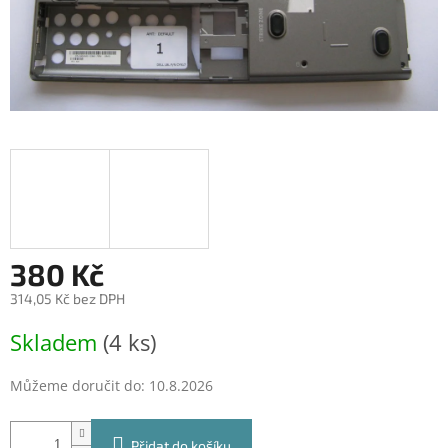
380 Kč
314,05 Kč bez DPH
Měrná
Skladem
(4 ks)
cena:
Můžeme doručit do:
10.8.2026
Přidat do košíku