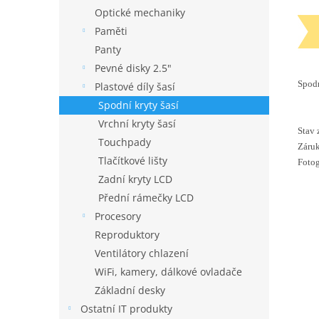
Optické mechaniky
Paměti
Panty
Pevné disky 2.5"
Spodn
Plastové díly šasí
Spodní kryty šasí
Vrchní kryty šasí
Stav 
Touchpady
Záruk
Tlačítkové lišty
Fotog
Zadní kryty LCD
Přední rámečky LCD
Procesory
Reproduktory
Ventilátory chlazení
WiFi, kamery, dálkové ovladače
Základní desky
Ostatní IT produkty