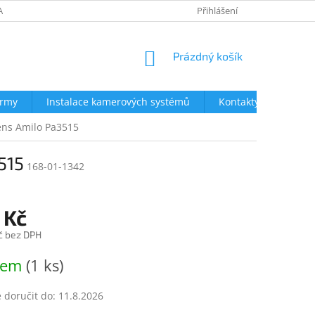
AVY
NEJČASTĚJŠÍ DOTAZY
OBCHODNÍ PODMÍNKY
Přihlášení
OCHRA
NÁKUPNÍ
Prázdný košík
KOŠÍK
irmy
Instalace kamerových systémů
Kontakty
mens Amilo Pa3515
515
168-01-1342
 Kč
č bez DPH
dem
(1 ks)
doručit do:
11.8.2026