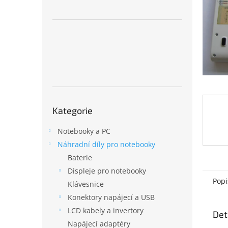
n
e
l
Přeskočit
Kategorie
kategorie
Notebooky a PC
Náhradní díly pro notebooky
Baterie
Displeje pro notebooky
Popi
Klávesnice
Konektory napájecí a USB
LCD kabely a invertory
Det
Napájecí adaptéry