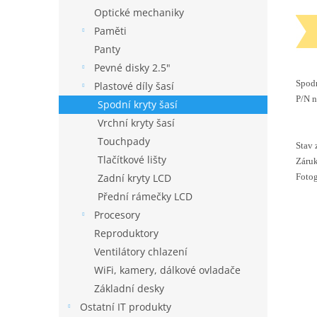
Optické mechaniky
Paměti
Panty
Pevné disky 2.5"
Spodn
Plastové díly šasí
P/N 
Spodní kryty šasí
Vrchní kryty šasí
Touchpady
Stav 
Tlačítkové lišty
Záruk
Fotog
Zadní kryty LCD
Přední rámečky LCD
Procesory
Reproduktory
Ventilátory chlazení
WiFi, kamery, dálkové ovladače
Základní desky
Ostatní IT produkty