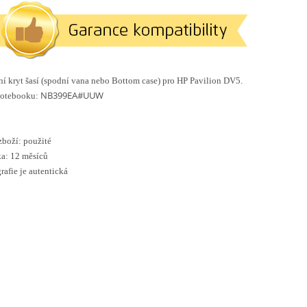
í kryt šasí (spodní vana nebo Bottom case) pro HP Pavilion DV5.
NB399EA#UUW
notebooku:
zboží: použité
a: 12 měsíců
rafie je autentická