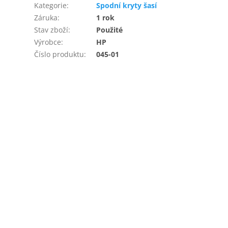
Kategorie
:
Spodní kryty šasí
Záruka
:
1 rok
Stav zboží
:
Použité
Výrobce
:
HP
Číslo produktu
:
045-01