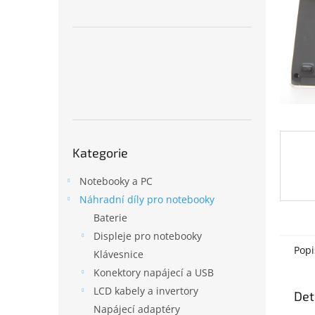
n
e
l
Přeskočit
Kategorie
kategorie
Notebooky a PC
Náhradní díly pro notebooky
Baterie
Displeje pro notebooky
Popi
Klávesnice
Konektory napájecí a USB
LCD kabely a invertory
Det
Napájecí adaptéry