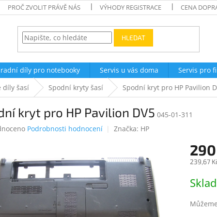
PROČ ZVOLIT PRÁVĚ NÁS
VÝHODY REGISTRACE
CENA DOPR
HLEDAT
radní díly pro notebooky
Servis u vás doma
Servis pro f
 díly šasí
Spodní kryty šasí
Spodní kryt pro HP Pavilion 
ní kryt pro HP Pavilion DV5
045-01-311
né
dnoceno
Podrobnosti hodnocení
Značka:
HP
ení
290
tu
239,67 K
Měrná
Skla
cena:
ek.
Můžeme 