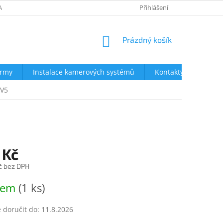
AVY
NEJČASTĚJŠÍ DOTAZY
OBCHODNÍ PODMÍNKY
Přihlášení
OCHRA
NÁKUPNÍ
Prázdný košík
KOŠÍK
irmy
Instalace kamerových systémů
Kontakty
DV5
 Kč
č bez DPH
dem
(1 ks)
doručit do:
11.8.2026